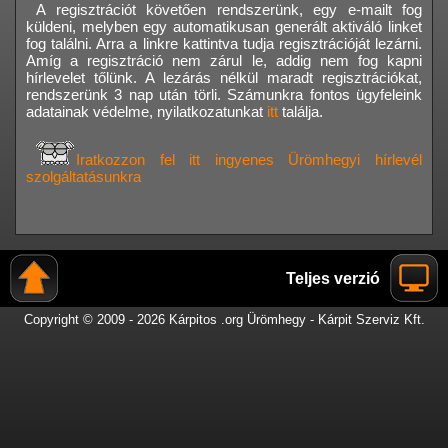
A regisztrációt követően rendszerünk, egy e-mailt fog
küldeni, melyben egy automatikusan generált aktiváló linket
fog találni. Arra a linkre kattintva tudja regisztrációját lezárni.
Amíg a regisztráció nem zárul le, addig nem fog kapni
hírlevelet tőlünk. A lezárás nélkül maradt regisztrációkat,
rendszerünk 3 nap után törli. Számunkra fontos ügyfeleink
adatainak védelme, nyilatkozatunkat
itt
találja.
Iratkozzon fel itt ingyenes Ürömhegyi hírlevél
szolgáltatásunkra
Teljes verzió
Copyright © 2009 - 2026 Kárpitos .org Ürömhegy - Kárpit Szerviz Kft.