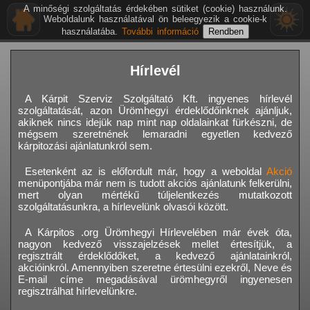
A minőségi szolgáltatás érdekében sütiket (cookie) használunk.
Weboldalunk használatával ön beleegyezik a cookie-k
használatába.
További információ
Hírlevél
A Kárpit Szerviz Szolgáltató Kft. ingyenes hírlevél
szolgáltatását, azon Ürömhegyi érdeklődőinknek ajánljuk,
akiknek nincs idejük nap mint nap oldalainkat fürkészni, de
mégsem szeretnének lemaradni egyetlen kedvező
kárpitozási ajánlatunkról sem.
Esetenként az is előfordult már, hogy a weboldal
Akció
menüpontjába már nem is tudott akciós ajánlatunk felkerülni,
mert olyan mértékű túljelentkezés mutatkozott
szolgáltatásunkra, a hírlevelünk olvasói között.
A Kárpitos .org Ürömhegyi Hírlevelében már évek óta,
nagyon kedvező visszajelzések mellet értesítjük, a
regisztrált érdeklődőket, a kedvező ajánlatainkról,
akcióinkról. Amennyiben szeretne értesülni ezekről, Neve és
E-mail címe megadásával ürömhegyről ingyenesen
regisztrálhat hírlevelünkre.