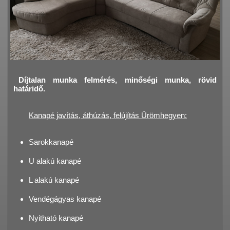
Díjtalan munka felmérés, minőségi munka, rövid
határidő.
Kanapé javítás, áthúzás, felújítás Ürömhegyen:
Sarokkanapé
U alakú kanapé
L alakú kanapé
Vendégágyas kanapé
Nyitható kanapé