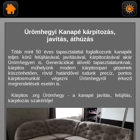
Ürömhegyi Kanapé kárpitozás,
javítás, áthúzás
Több mint 50 éves tapasztalattal foglalkozunk kanapék
teljes körű felújításával, javításával, kárpitozásával akár
Ürömhegyen is. Generációkat átívelő tapasztalatunknak,
kárpitos műhelyünk modern kárpitosipari gépeinek
köszönhetően, rövid határidővel tudunk precíz, pontos
kárpitosmunkát végezni Ürömhegyről érkező
megrendelések esetén is.
Kárpitos .org Ürömhegy - a kanapé javítás, felújítás,
kárpitozás szakértője!