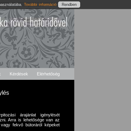
használatába.
További információ
s
Ürömhegyi Szolgáltatásaink
Elérhetőségeink
k
Kérdések
Elérhetőség
ylés
itozási árajánlat igénylését
ni. Arra is lehetősége van az
ő vagy fekvő bútoráról képeket