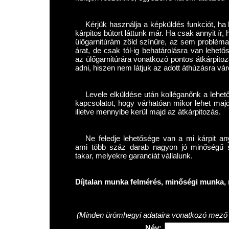
Kérjük használja a képküldés funkciót, ha l
kárpitos bútort láttunk már. Ha csak annyit í
ülőgarnitúrám zöld színűre, az sem problém
árat, de csak tól-ig behatárolásra van lehet
az ülőgarnitúrára vonatkozó pontos átkárpitoz
adni, hiszen nem látjuk az adott áthúzásra váró
Levele elküldése után kolléganőnk a lehet
kapcsolatot, hogy várhatóan mikor lehet maj
illetve mennyibe kerül majd az átkárpitozás.
Ne feledje lehetősége van a mi kárpit any
ami több száz darab nagyon jó minőségű szö
takar, melyekre garanciát vállalunk.
Díjtalan munka felmérés, minőségi munka, 
(Minden ürömhegyi adataira vonatkozó mező k
Név: