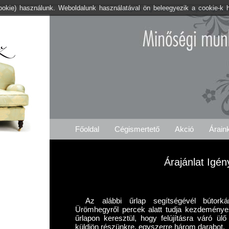
cookie) használunk. Weboldalunk használatával ön beleegyezik a cookie-k 
Kárpitos .org Ürömhegy
Árajánlat Igénylé
Főoldal
Cégismertető
Akció
Árain
Árajánlat Igén
Az alábbi űrlap segítségévél bútorkárp
Ürömhegyről percek alatt tudja kezdeményez
űrlapon keresztül, hogy felújításra váró ül
küldjön részünkre, egyszerre három darabot.