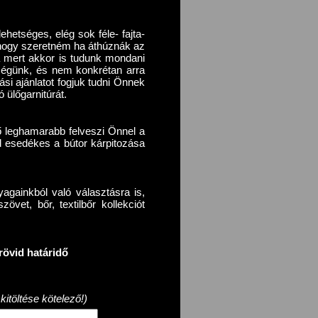
ehetséges, elég sok féle- fajta-
r, hogy szeretném ha áthúznák az
a mert akkor is tudunk mondani
őségünk, és nem konkrétan arra
ási ajánlatot fogjuk tudni Önnek
 ülőgarnitúrát.
ő leghamarabb felveszi Önnel a
d esedékes a bútor kárpitozása
againkból való választásra is,
vet, bőr, textilbőr kollekciót
rövid határidő
itöltése kötelező!)