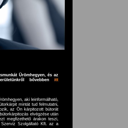
tosmunkát Ürömhegyen,
és az
területünkről bővebben
itt
römhegyen, aki leinformálható,
torkárpit mintát tud felmutatni,
zik, az Ön kárpitozott bútorát
 bútorkárpitozás elvégzése után
zt megfizethető árakon teszi,
Szerviz Szolgáltató Kft. az a