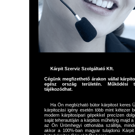
Kárpit Szerviz Szolgáltató Kft.
Cégünk megfizethető árakon vállal kárpi
egész ország területén. Működési 
tájékozódhat.
Ha Ön megbízható bútor kárpitost keres Ü
kárpitozási igény esetén több mint kétezer bú
modern kárpitosipari gépekkel precízen dolgo
saját teherautóján a kárpitos műhelyig majd a
az Ön Ürömhegyi otthonába szállítja, minde
akkor a 100%-ban magyar tulajdonú Kárpit 