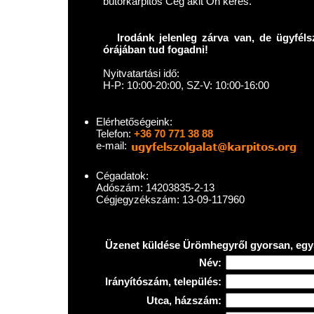
bútorkárpitos Cég akit Ön keres.
Irodánk jelenleg zárva van, de ügyféls
órájában tud fogadni!
Nyitvatartási idő:
H-P: 10:00-20:00, SZ-V: 10:00-16:00
Elérhetőségeink:
Telefon:
+36 70 771 38 88
e-mail:
Cégadatok:
Adószám: 14203835-2-13
Cégjegyzékszám: 13-09-117960
Üzenet küldése Ürömhegyről gyorsan, eg
Név:
Irányítószám, település:
Utca, házszám: