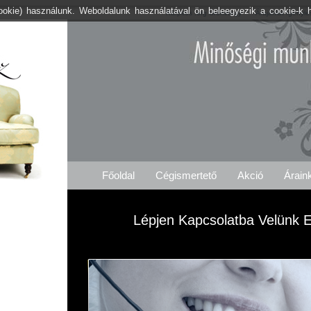
cookie) használunk. Weboldalunk használatával ön beleegyezik a cookie-k 
Kárpitos .org Ürömhegy
Árajánlat Igénylé
Főoldal
Cégismertető
Akció
Árain
Lépjen Kapcsolatba Velünk E