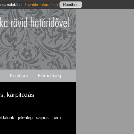
használatába.
További információ
s
Ürömhegyi Szolgáltatásaink
Elérhetőségeink
k
Kérdések
Elérhetőség
, kárpitozás
ldalunk jelenleg sajnos nem