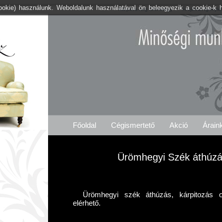
cookie) használunk. Weboldalunk használatával ön beleegyezik a cookie-k 
Kárpitos .org Ürömhegy
Árajánlat Igénylé
Főoldal
Cégismertető
Akció
Árain
Ürömhegyi Szék áthúzás
Ürömhegyi szék áthúzás, kárpitozás o
elérhető.