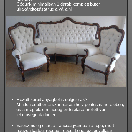
Cégünk minimálisan 1 darab komplett bútor
újrakárpitozását tudja vállalni.
Hozott kárpit anyagból is dolgoznak?
Minden esetben a származási hely pontos ismeretében,
és a megfelelő minőség biztosítása mellett van
lehetőségünk dönteni.
Valószínűleg eltört a franciaágyamban a rúgó, mert
nagyon kattog, recseg, ropog. Lehet ezt egyáltalán