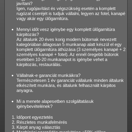
javítani?
Igen, rugójavítást és végszükség esetén a komplett
rugózat cseréjét is tudjuk vállalni, legyen az fotel, kanapé
vagy akár egy ülőgarnitúra.
Mennyi időt vesz igénybe egy komplett ülőgarnitúra
kárpitozás?
Az általunk 20 éves korig modern bútornak nevezett
kategóriában átlagosan 5 munkanap alatt készül el egy
komplett ülőgarnitúra áthúzása (3 személyes kanapé + 2
személyes kanapé + fotel). Az ennél öregebb bútorok
esetében 10-20 munkanapot is igénybe vehet a
kárpitozás, restaurálás.
Vállalnak-e garanciát munkáikra?
Természetesen 1 év garanciát vállalunk minden általunk
elkészített munkára, és általunk felhasznált kárpitos
anyagra.
Mi a menete alapesetben szolgáltatásuk
igénybevételének?
Időpont egyeztetés
Részletes munkafelmérés
Kárpit anyag választás