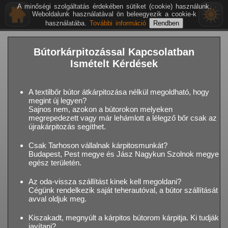
A minőségi szolgáltatás érdekében sütiket (cookie) használunk.
Weboldalunk használatával ön beleegyezik a cookie-k
használatába.
További információ
Bútorkárpitozással Kapcsolatban
Ismételt Kérdések
A textilbőr bútor átkárpitozása nélkül megoldható, hogy
megint új legyen?
Sajnos nem, azokon a bútorokon melyeken
megrepedezett vagy már lehámlott a lélegző bőr csak az
újrakárpitozás segíthet.
Csak Tarhoson vállalnak kárpitosmunkát?
Budapest, Pest megye és Jász Nagykun Szolnok megye
egész területén.
Az oda-vissza szállítást kinek kell megoldani?
Cégünk rendelkezik saját teherautóval, a bútor szállítását
avval oldjuk meg.
Kiszakadt, megnyúlt a kárpitos bútorom kárpitja. Ki tudják
javítani?