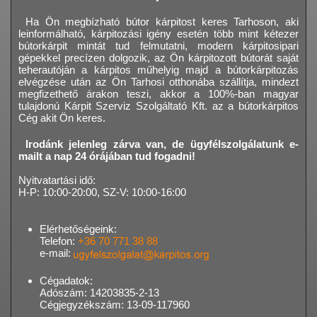
Ha Ön megbízható bútor kárpitost keres Tarhoson, aki
leinformálható, kárpitozási igény esetén több mint kétezer
bútorkárpit mintát tud felmutatni, modern kárpitosipari
gépekkel precízen dolgozik, az Ön kárpitozott bútorát saját
teherautóján a kárpitos műhelyig majd a bútorkárpitozás
elvégzése után az Ön Tarhosi otthonába szállítja, mindezt
megfizethető árakon teszi, akkor a 100%-ban magyar
tulajdonú Kárpit Szerviz Szolgáltató Kft. az a bútorkárpitos
Cég akit Ön keres.
Irodánk jelenleg zárva van, de ügyfélszolgálatunk e-
mailt a nap 24 órájában tud fogadni!
Nyitvatartási idő:
H-P: 10:00-20:00, SZ-V: 10:00-16:00
Elérhetőségeink:
Telefon:
+36 70 771 38 88
e-mail:
Cégadatok:
Adószám: 14203835-2-13
Cégjegyzékszám: 13-09-117960