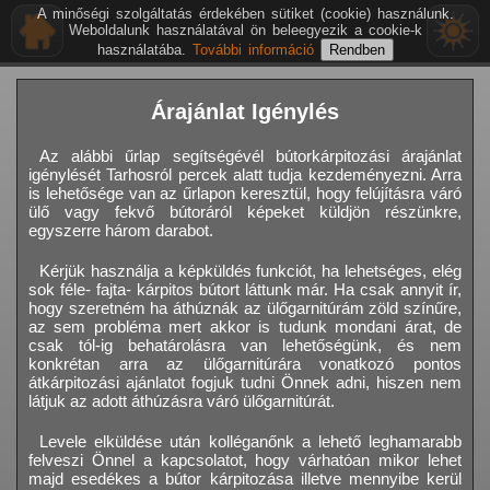
A minőségi szolgáltatás érdekében sütiket (cookie) használunk.
Weboldalunk használatával ön beleegyezik a cookie-k
használatába.
További információ
Árajánlat Igénylés
Az alábbi űrlap segítségévél bútorkárpitozási árajánlat
igénylését Tarhosról percek alatt tudja kezdeményezni. Arra
is lehetősége van az űrlapon keresztül, hogy felújításra váró
ülő vagy fekvő bútoráról képeket küldjön részünkre,
egyszerre három darabot.
Kérjük használja a képküldés funkciót, ha lehetséges, elég
sok féle- fajta- kárpitos bútort láttunk már. Ha csak annyit ír,
hogy szeretném ha áthúznák az ülőgarnitúrám zöld színűre,
az sem probléma mert akkor is tudunk mondani árat, de
csak tól-ig behatárolásra van lehetőségünk, és nem
konkrétan arra az ülőgarnitúrára vonatkozó pontos
átkárpitozási ajánlatot fogjuk tudni Önnek adni, hiszen nem
látjuk az adott áthúzásra váró ülőgarnitúrát.
Levele elküldése után kolléganőnk a lehető leghamarabb
felveszi Önnel a kapcsolatot, hogy várhatóan mikor lehet
majd esedékes a bútor kárpitozása illetve mennyibe kerül