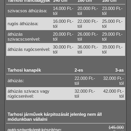
Tarhosi franciaágyak
140 cm
160 cm
180 cm
14.000 Ft.-
20.000 Ft.-
23.000 Ft.-
szivacsos áthúzása:
tól
tól
tól
16.000 Ft.-
22.000 Ft.-
25.000 Ft.-
rugós áthúzása:
tól
tól
tól
áthúzás
20.000 Ft.-
26.000 Ft.-
29.000 Ft.-
szivacscserével:
tól
tól
tól
30.000 Ft.-
36.000 Ft.-
39.000 Ft.-
áthúzás rugócserével:
tól
tól
tól
Tarhosi kanapék
2-es
3-as
22.000 Ft.-
32.000 Ft.-
áthúzás:
tól
tól
áthúzás szivacs vagy
32.000 Ft.-
42.000 Ft.-
rúgócserével:
tól
tól
Tarhosi járművek kárpitozását jelenleg nem áll
módunkban vállalni
145.000
autó szövetkárpit készítése: