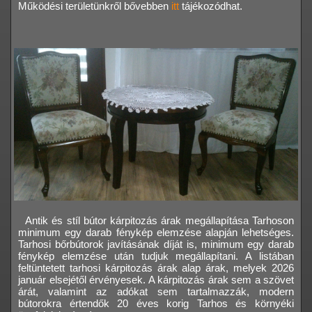
Működési területünkről bővebben
itt
tájékozódhat.
Antik és stíl bútor kárpitozás árak megállapítása Tarhoson
minimum egy darab fénykép elemzése alapján lehetséges.
Tarhosi bőrbútorok javításának díját is, minimum egy darab
fénykép elemzése után tudjuk megállapítani. A listában
feltüntetett tarhosi kárpitozás árak alap árak, melyek 2026
január elsejétől érvényesek. A kárpitozás árak sem a szövet
árát, valamint az adókat sem tartalmazzák, modern
bútorokra értendők 20 éves korig Tarhos és környéki