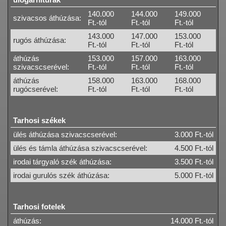
140.000
144.000
149.000
szivacsos áthúzása:
Ft.-tól
Ft.-tól
Ft.-tól
143.000
147.000
153.000
rugós áthúzása:
Ft.-tól
Ft.-tól
Ft.-tól
áthúzás
153.000
157.000
163.000
szivacscserével:
Ft.-tól
Ft.-tól
Ft.-tól
áthúzás
158.000
163.000
168.000
rugócserével:
Ft.-tól
Ft.-tól
Ft.-tól
Tarhosi székek
ülés áthúzása szivacscserével:
3.000 Ft.-tól
ülés és támla áthúzása szivacscserével:
4.500 Ft.-tól
irodai tárgyaló szék áthúzása:
3.500 Ft.-tól
irodai gurulós szék áthúzása:
5.000 Ft.-tól
Tarhosi fotelek
áthúzás:
14.000 Ft.-tól