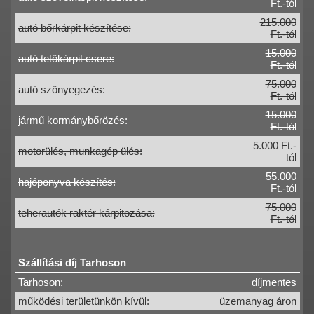
Ft.-tól
215.000
autó bőrkárpit készítése:
Ft.-tól
15.000
autó tetőkárpit csere:
Ft.-tól
75.000
autó szőnyegezés:
Ft.-tól
15.000
jármű kormánybőrözés:
Ft.-tól
5.000 Ft.-
motorülés, munkagép ülés:
tól
55.000
hajóponyva készítés:
Ft.-tól
75.000
teherautók raktér kárpitozása:
Ft.-tól
Szállítási díj Tarhoson
Tarhoson:
díjmentes
működési területünkön kívül:
üzemanyag áron