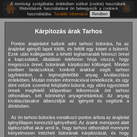
A minőségi szolgáltatás érdekében sütiket (cookie) használunk.
Weboldalunk használatával ön beleegyezik a cookie-k
használatába.
További információ
Kárpitozás árak Tarhos
Pontos árajánlatot tudunk adni tarhosi bútorára, ha az
árajánlat igénylő lapot kitölti, és feltölt egy képet a bútorról.
Ezek után kolléganőnk a lehető leghamarabb felveszi önnel
a kapcsolatot, általában telefonon hívja vissza, hogy
megossza önnel, bútorának kárpitozási költségeit. Minden
esetben tanácsokkal, konkrét árakkal segíti tarhosi
ügyfeleinket, a legmegfelelőbb anyag kiválasztása
érdekében. Miután minden információval rendelkezik, és úgy
dönt velünk szeretné felújítattni bútorát, egy előre egyeztetett
önnek megfelelő időpontban felkeressük önt tarhosi
otthonában, két bőröndnyi anyagmintánkkal. Az anyag
kiválasztásakor átbeszéljük az igényeit és segítünk a
döntésben.
Az ön tarhosi bútorára vonatkozó pontos árlista az árajánlat
igénylőlapon keresztül igényelhető. Az áraink menüpont alatt
tájékozódhat akár arról is, hogy tarhosi otthonából mennyire
kényelmesen intézheti bútorának kárpitozását, és hogy