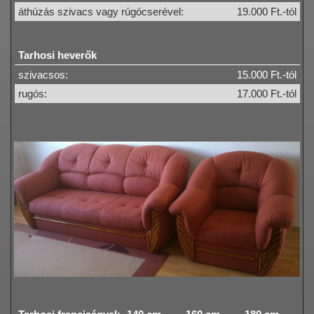
áthúzás szivacs vagy rúgócserével:
19.000 Ft.-tól
Tarhosi heverők
szivacsos:
15.000 Ft.-tól
rugós:
17.000 Ft.-tól