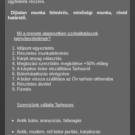
ügyfeleink részére.
Díjtalan munka felmérés, minőségi munka, rövid
határidő.
Mi a menete alapesetben szolgáltatásunk
igénybevételének?
Időpont egyeztetés
Részletes munkafelmérés
Kárpit anyag választás
Megbízási szerződés megkötése +50% előleg
A kárpitos bútor elszállítása Tarhosról
Bútorkárpitozás elvégzése
A bútor vissza szállítása az Ön tarhosi otthonába
Részletes átvétel
Fizetés
Szervizünk vállalja Tarhoson:
Antik bútor, aranyozás, fafaragás
Antik, modern, stíl bútor javítás, kárpitozás