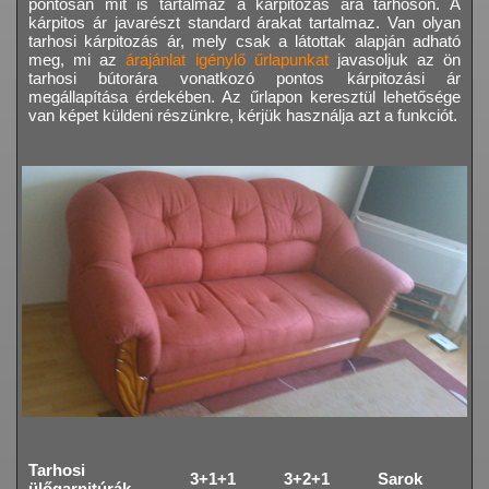
pontosan mit is tartalmaz a kárpitozás ára tarhoson. A
kárpitos ár javarészt standard árakat tartalmaz. Van olyan
tarhosi kárpitozás ár, mely csak a látottak alapján adható
meg, mi az
árajánlat igénylő űrlapunkat
javasoljuk az ön
tarhosi bútorára vonatkozó pontos kárpitozási ár
megállapítása érdekében. Az űrlapon keresztül lehetősége
van képet küldeni részünkre, kérjük használja azt a funkciót.
Tarhosi
3+1+1
3+2+1
Sarok
ülőgarnitúrák