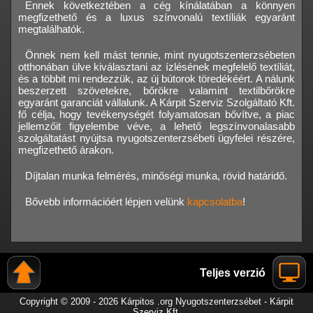
Ennek következtében a cég kínálatában a könnyen
megfizethető és a luxus színvonalú textíliák egyaránt
megtalálhatók.
Önnek nem kell mást tennie, mint nyugotszenterzsébeten
otthonában ülve kiválasztani az ízlésének megfelelő textíliát,
és a többit mi rendezzük, az új bútorok töredékéért. A nálunk
beszerzett szövetekre, bőrökre valamint textilbőrökre
egyaránt garanciát vállalunk. A Kárpit Szerviz Szolgáltató Kft.
fő célja, hogy tevékenységét folyamatosan bővítve, a piac
jellemzőit figyelembe véve, a lehető legszínvonalasabb
szolgáltatást nyújtsa nyugotszenterzsébeti ügyfelei részére,
megfizethető árakon.
Díjtalan munka felmérés, minőségi munka, rövid határidő.
Bővebb információért lépjen velünk
kapcsolatba
!
Teljes verzió
Copyright © 2009 - 2026 Kárpitos .org Nyugotszenterzsébet - Kárpit
Szerviz Kft.