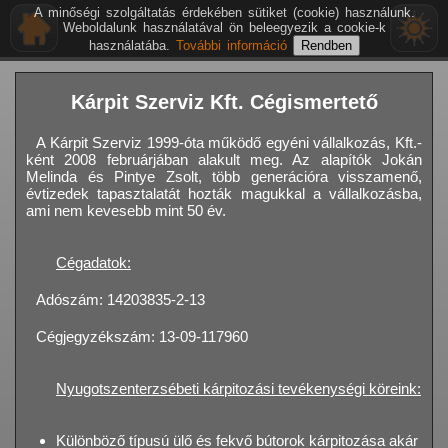
A minőségi szolgáltatás érdekében sütiket (cookie) használunk.
Weboldalunk használatával ön beleegyezik a cookie-k
használatába.
További információ
Kárpit Szerviz Kft. Cégismertető
A Kárpit Szerviz 1999-óta működő egyéni vállalkozás, Kft.-
ként 2008 februárjában alakult meg. Az alapítók Jokán
Melinda és Pintye Zsolt, több generációra visszamenő,
évtizedek tapasztalatát hozták magukkal a vállalkozásba,
ami nem kevesebb mint 50 év.
Cégadatok:
Adószám: 14203835-2-13
Cégjegyzékszám: 13-09-117960
Nyugotszenterzsébeti kárpitozási tevékenységi köreink:
Különböző típusú ülő és fekvő bútorok kárpitozása akár