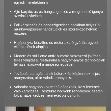
egyedi méretekben is.
Ajtó kárpitozás és hangszigetelés a megrendelő igénye
szerinti kivitelben.
Fali kárpitozás és hangszigetelése általában helyszíni
munkavégzéssel hangstúdiók és szórakozó helyek
részére.
Hajóponyva készítés és motortakaró gyártás egyedi
elképzelések alapján.
Modern és stíl illetve antik bútorok szakszerű javítása,
teljes felújítása, restaurálása hagyományos technológiák
felhasználásával a minőség jegyében.
Továbbá fafaragás, antik bútorok és képkeretek teljes
aranyozása, akár valódi arannyal is.
Valamint nagyobb volumenű cégeknek, közületeknek
való kárpitozás. Részükre nagyobb rendeléseik esetén,
folyamatos kedvezményeket biztosítunk.