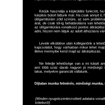
Kérjük használja a képküldés funkciót, ha l
kárpitos bútort láttunk már. Ha csak annyit í
ülőgarnitúrám zöld színűre, az sem problém
árat, de csak tól-ig behatárolásra van lehet
az ülőgarnitúrára vonatkozó pontos átkárpitoz
adni, hiszen nem látjuk az adott áthúzásra váró
Levele elküldése után kolléganőnk a lehet
kapcsolatot, hogy várhatóan mikor lehet maj
illetve mennyibe kerül majd az átkárpitozás.
Ne feledje lehetősége van a mi kárpit any
ami több száz darab nagyon jó minőségű szö
takar, melyekre garanciát vállalunk.
Díjtalan munka felmérés, minőségi munka, 
(Minden nyugotszenterzsébeti adataira vonat
kötelező!)