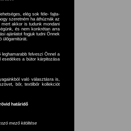
ehetséges, elég sok féle- fajta-
r, hogy szeretném ha áthúznák az
a mert akkor is tudunk mondani
őségünk, és nem konkrétan arra
ási ajánlatot fogjuk tudni Önnek
 ülőgarnitúrát.
ő leghamarabb felveszi Önnel a
d esedékes a bútor kárpitozása
againkból való választásra is,
vet, bőr, textilbőr kollekciót
rövid határidő
kozó mező kitöltése