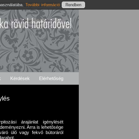
használatába.
További információ
tszenterzsébeti Szolgáltatásaink
Elérhetőségeink
k
Kérdések
Elérhetőség
ylés
itozási árajánlat igénylését
zdeményezni. Arra is lehetősége
 váró ülő vagy fekvő bútoráról
darabot.