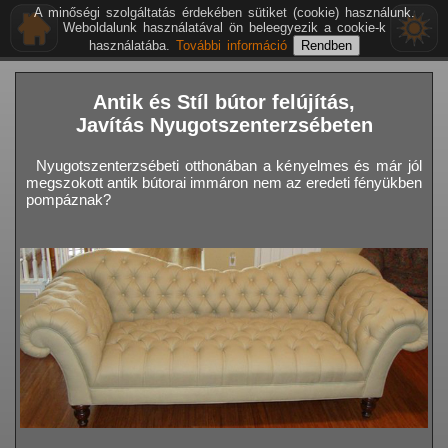
A minőségi szolgáltatás érdekében sütiket (cookie) használunk.
Weboldalunk használatával ön beleegyezik a cookie-k
használatába.
További információ
Antik és Stíl bútor felújítás,
Javítás Nyugotszenterzsébeten
Nyugotszenterzsébeti otthonában a kényelmes és már jól
megszokott antik bútorai immáron nem az eredeti fényükben
pompáznak?