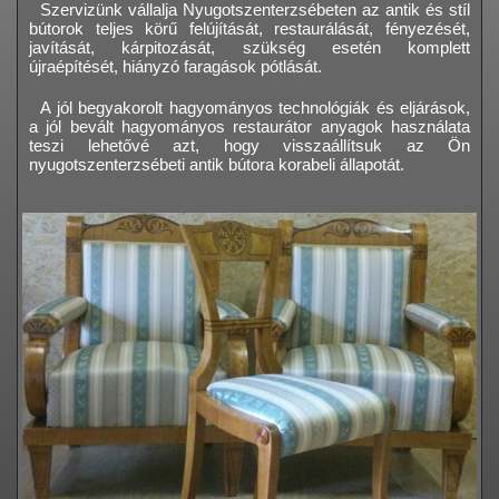
Szervizünk vállalja Nyugotszenterzsébeten az antik és stíl
bútorok teljes körű felújítását, restaurálását, fényezését,
javítását, kárpitozását, szükség esetén komplett
újraépítését, hiányzó faragások pótlását.
A jól begyakorolt hagyományos technológiák és eljárások,
a jól bevált hagyományos restaurátor anyagok használata
teszi lehetővé azt, hogy visszaállítsuk az Ön
nyugotszenterzsébeti antik bútora korabeli állapotát.