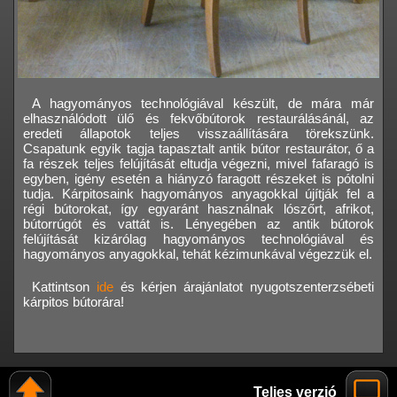
A hagyományos technológiával készült, de mára már
elhasználódott ülő és fekvőbútorok restaurálásánál, az
eredeti állapotok teljes visszaállítására törekszünk.
Csapatunk egyik tagja tapasztalt antik bútor restaurátor, ő a
fa részek teljes felújítását eltudja végezni, mivel fafaragó is
egyben, igény esetén a hiányzó faragott részeket is pótolni
tudja. Kárpitosaink hagyományos anyagokkal újítják fel a
régi bútorokat, így egyaránt használnak lószőrt, afrikot,
bútorrúgót és vattát is. Lényegében az antik bútorok
felújítását kizárólag hagyományos technológiával és
hagyományos anyagokkal, tehát kézimunkával végezzük el.
Kattintson
ide
és kérjen árajánlatot nyugotszenterzsébeti
kárpitos bútorára!
Teljes verzió