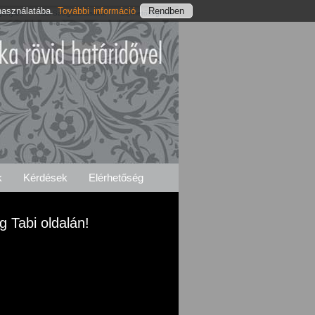
használatába.
További információ
Igénylés
Tabi Szolgáltatásaink
Elérhetőségeink
k
Kérdések
Elérhetőség
g Tabi oldalán!