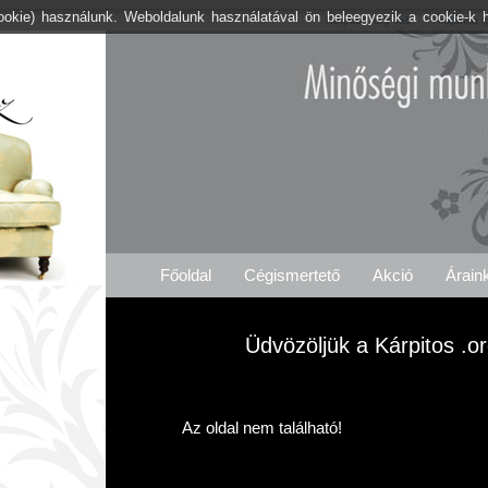
cookie) használunk. Weboldalunk használatával ön beleegyezik a cookie-k 
Kárpitos .org Tab
Árajánlat 
Főoldal
Cégismertető
Akció
Árain
Üdvözöljük a Kárpitos .or
Az oldal nem található!