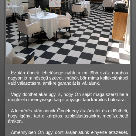
Ezután önnek lehetősége nyílik a mi több száz darabos
nagyon jó minőségű szövet, műbőr, bőr minta kollekciónkból
való választásra, amikre garanciát is vállalunk.
Vagy dönthet akár úgy is, hogy Ön saját maga szerzi be a
megfelelő mennyiségű kárpit anyagot tabi kárpitos bútorára.
A felmérés után adunk Önnek egy árajánlatot és eldöntheti,
hogy igényt tart-e kárpitos szolgáltatásainkra megfizethető
árakon.
Amennyiben Ön úgy dönt árajánlatunk elnyerte tetszését,