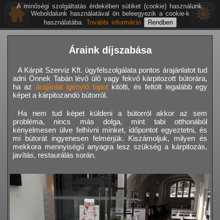
A minőségi szolgáltatás érdekében sütiket (cookie) használunk.
Weboldalunk használatával ön beleegyezik a cookie-k
használatába.
További információ
Áraink díjszabása
A Kárpit Szerviz Kft. ügyfélszolgálata pontos árajánlatot tud
adni Önnek Tabán lévő ülő vagy fekvő kárpitozott bútorára,
ha az
árajánlat igénylő lapot
kitölti, és feltölt legalább egy
képet a kárpitozandó bútorról.
Ha nem tud képet küldeni a bútorról akkor az sem
probléma, nincs más dolga, mint tabi otthonából
kényelmesen ülve felhívni minket, időpontot egyeztetni, és
mi bútorát ingyenesen felmérjük. Kiszámoljuk, milyen és
mekkora mennyiségű anyagra lesz szükség a kárpitozás,
javítás, restaurálás során.