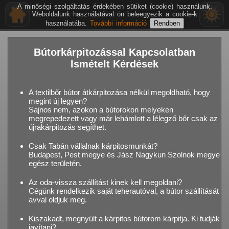
A minőségi szolgáltatás érdekében sütiket (cookie) használunk.
Weboldalunk használatával ön beleegyezik a cookie-k
használatába.
További információ
Bútorkárpitozással Kapcsolatban
Ismételt Kérdések
A textilbőr bútor átkárpitozása nélkül megoldható, hogy
megint új legyen?
Sajnos nem, azokon a bútorokon melyeken
megrepedezett vagy már lehámlott a lélegző bőr csak az
újrakárpitozás segíthet.
Csak Tabán vállalnak kárpitosmunkát?
Budapest, Pest megye és Jász Nagykun Szolnok megye
egész területén.
Az oda-vissza szállítást kinek kell megoldani?
Cégünk rendelkezik saját teherautóval, a bútor szállítását
avval oldjuk meg.
Kiszakadt, megnyúlt a kárpitos bútorom kárpitja. Ki tudják
javítani?