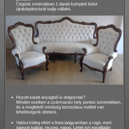
Cégünk minimálisan 1 darab komplett bútor
újrakárpitozását tudja vállalni.
Hozott kárpit anyagból is dolgoznak?
Minden esetben a származási hely pontos ismeretében,
és a megfelelő minőség biztosítása mellett van
lehetőségünk dönteni.
Valószínűleg eltört a franciaágyamban a rúgó, mert
nagyon kattog, recseg, ropog. Lehet ezt egyáltalán