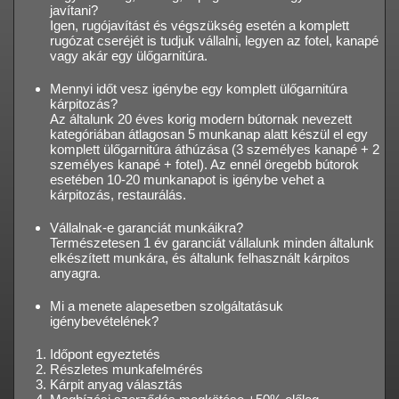
javítani?
Igen, rugójavítást és végszükség esetén a komplett
rugózat cseréjét is tudjuk vállalni, legyen az fotel, kanapé
vagy akár egy ülőgarnitúra.
Mennyi időt vesz igénybe egy komplett ülőgarnitúra
kárpitozás?
Az általunk 20 éves korig modern bútornak nevezett
kategóriában átlagosan 5 munkanap alatt készül el egy
komplett ülőgarnitúra áthúzása (3 személyes kanapé + 2
személyes kanapé + fotel). Az ennél öregebb bútorok
esetében 10-20 munkanapot is igénybe vehet a
kárpitozás, restaurálás.
Vállalnak-e garanciát munkáikra?
Természetesen 1 év garanciát vállalunk minden általunk
elkészített munkára, és általunk felhasznált kárpitos
anyagra.
Mi a menete alapesetben szolgáltatásuk
igénybevételének?
Időpont egyeztetés
Részletes munkafelmérés
Kárpit anyag választás