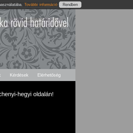
használatába.
További információ
Széchenyi-hegyi Szolgáltatásaink
Elérhetőségeink
k
Kérdések
Elérhetőség
chenyi-hegyi oldalán!