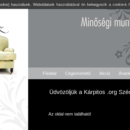
cookie) használunk. Weboldalunk használatával ön beleegyezik a cookie-k 
Kárpitos .org Széchenyi-hegy
Árajánlat Igénylés
Főoldal
Cégismertető
Akció
Árain
Üdvözöljük a Kárpitos .org Szé
Az oldal nem található!