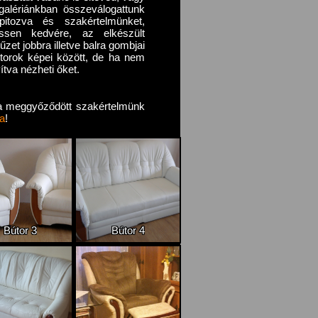
galériánkban összeválogattunk
pitozva és szakértelmünket,
essen kedvére, az elkészült
zet jobbra illetve balra gombjai
torok képei között, de ha nem
ítva nézheti őket.
a meggyőződött szakértelmünk
a
!
Bútor 3
Bútor 4