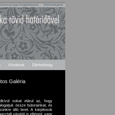
Széchenyi-hegyi Szolgáltatásaink
Elérhetőségeink
k
Kérdések
Elérhetőség
tos Galéria
dkívül sokat elárul az, hogy
logatjuk össze bútorainkat, és
ünkre álló teret. A kárpitosok
asztalt vásárló is eltéved, vagy