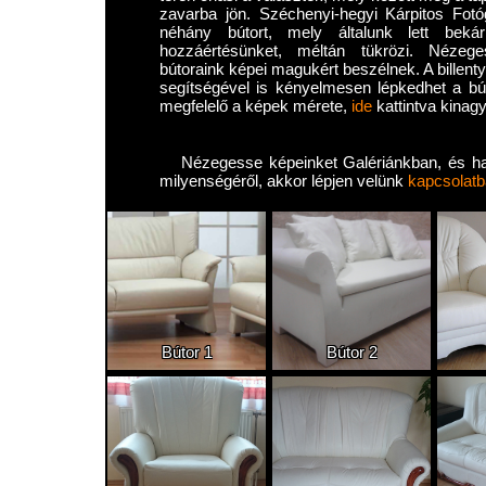
zavarba jön. Széchenyi-hegyi Kárpitos Fotó
néhány bútort, mely általunk lett bekár
hozzáértésünket, méltán tükrözi. Nézeg
bútoraink képei magukért beszélnek. A billentyű
segítségével is kényelmesen lépkedhet a bú
megfelelő a képek mérete,
ide
kattintva kinagy
Nézegesse képeinket Galériánkban, és h
milyenségéről, akkor lépjen velünk
kapcsolatb
Bútor 1
Bútor 2