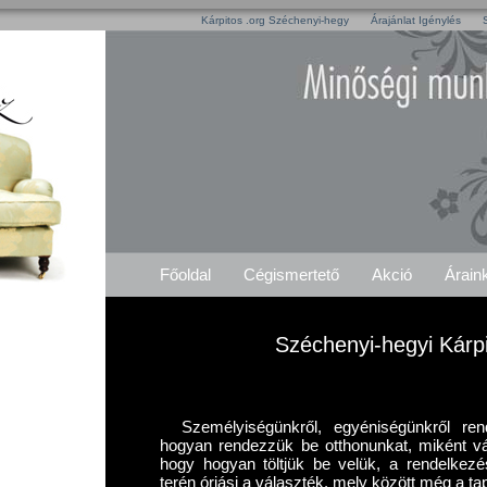
Kárpitos .org Széchenyi-hegy
Árajánlat Igénylés
Főoldal
Cégismertető
Akció
Árain
Széchenyi-hegyi Kárpi
Személyiségünkről, egyéniségünkről ren
hogyan rendezzük be otthonunkat, miként vá
hogy hogyan töltjük be velük, a rendelkezés
terén óriási a választék, mely között még a tap