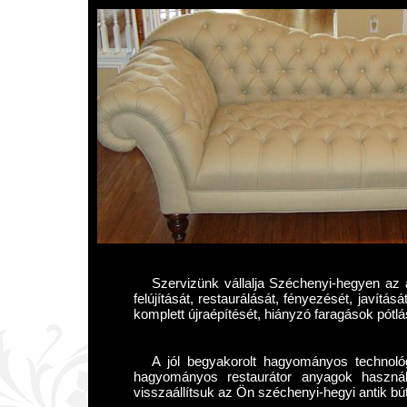
Szervizünk vállalja Széchenyi-hegyen az an
felújítását, restaurálását, fényezését, javítás
komplett újraépítését, hiányzó faragások pótlá
A jól begyakorolt hagyományos technológ
hagyományos restaurátor anyagok használ
visszaállítsuk az Ön széchenyi-hegyi antik búto