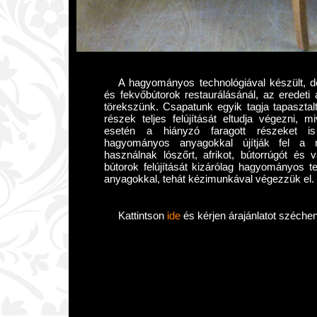
A hagyományos technológiával készült, d
és fekvőbútorok restaurálásánál, az eredeti á
törekszünk. Csapatunk egyik tagja tapasztalt 
részek teljes felújítását eltudja végezni, m
esetén a hiányzó faragott részeket is 
hagyományos anyagokkal újítják fel a r
használnak lószőrt, afrikot, bútorrúgót és 
bútorok felújítását kizárólag hagyományos 
anyagokkal, tehát kézimunkával végezzük el.
Kattintson
ide
és kérjen árajánlatot széchen