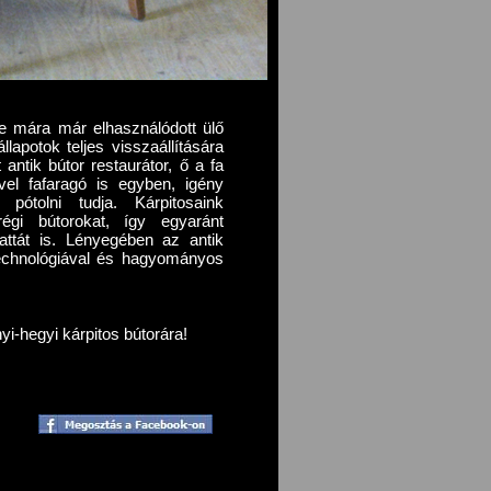
e mára már elhasználódott ülő
llapotok teljes visszaállítására
antik bútor restaurátor, ő a fa
ivel fafaragó is egyben, igény
pótolni tudja. Kárpitosaink
égi bútorokat, így egyaránt
vattát is. Lényegében az antik
technológiával és hagyományos
yi-hegyi kárpitos bútorára!