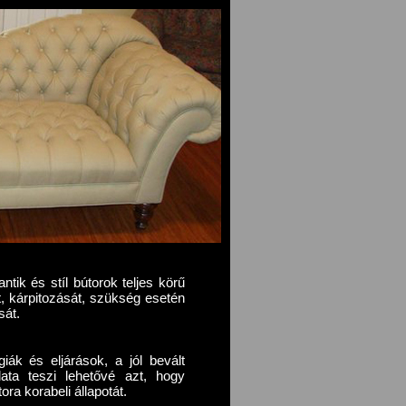
tik és stíl bútorok teljes körű
át, kárpitozását, szükség esetén
sát.
iák és eljárások, a jól bevált
ata teszi lehetővé azt, hogy
ra korabeli állapotát.