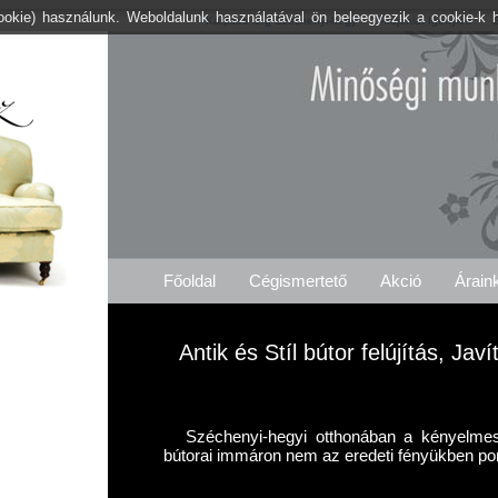
cookie) használunk. Weboldalunk használatával ön beleegyezik a cookie-k 
Kárpitos .org Széchenyi-hegy
Árajánlat Igénylés
Főoldal
Cégismertető
Akció
Árain
Antik és Stíl bútor felújítás, Ja
Széchenyi-hegyi otthonában a kényelmes
bútorai immáron nem az eredeti fényükben 