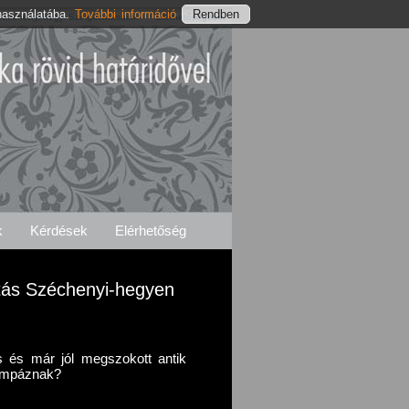
használatába.
További információ
Széchenyi-hegyi Szolgáltatásaink
Elérhetőségeink
k
Kérdések
Elérhetőség
vítás Széchenyi-hegyen
 és már jól megszokott antik
pompáznak?