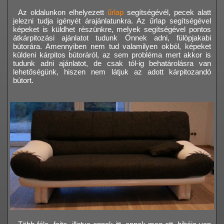
Az oldalunkon elhelyezett
űrlap
segítségévél, pecek alatt
jelezni tudja igényét árajánlatunkra. Az űrlap segítségével
képeket is küldhet részünkre, melyek segítségével pontos
átkárpitozási ajánlatot tudunk Önnek adni, fülöpjakabi
bútorára. Amennyiben nem tud valamilyen okból, képeket
küldeni kárpitos bútoráról, az sem probléma mert akkor is
tudunk adni ajánlatot, de csak tól-ig behatárolásra van
lehetőségünk, hiszen nem látjuk az adott kárpitozandó
bútort.