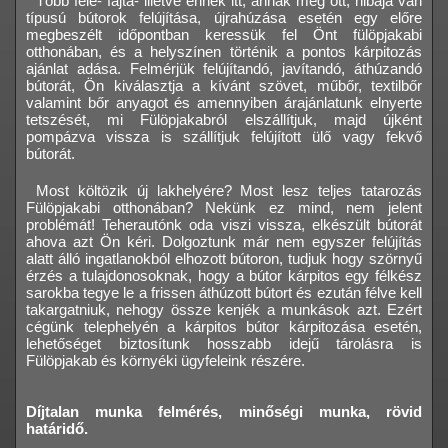
Több féle- fajta- illetve ennek itt, annak meg ott, hibája van
típusú bútorok felújítása, újrahúzása esetén egy előre
megbeszélt időpontban keressük fel Önt fülöpjakabi
otthonában, és a helyszínen történik a pontos kárpitozás
ajánlat adása. Felmérjük felújítandó, javítandó, áthúzandó
bútorát, Ön kiválasztja a kívánt szövet, műbőr, textilbőr
valamint bőr anyagot és amennyiben árajánlatunk elnyerte
tetszését, mi Fülöpjakabról elszállítjuk, majd újként
pompázva vissza is szállítjuk felújított ülő vagy fekvő
bútorát.
Most költözik új lakhelyére? Most lesz teljes tatarozás
Fülöpjakabi otthonában? Nekünk ez mind, nem jelent
problémát! Teherautónk oda viszi vissza, elkészült bútorát
ahova azt Ön kéri. Dolgoztunk már nem egyszer felújítás
alatt álló ingatlanokból elhozott bútoron, tudjuk hogy szörnyű
érzés a tulajdonosoknak, hogy a bútor kárpitos egy félkész
sarokba tegye le a frissen áthúzott bútort és ezután félve kell
takargatniuk, nehogy össze kenjék a munkások azt. Ezért
cégünk telephelyén a kárpitos bútor kárpitozása esetén,
lehetőséget biztosítunk hosszabb idejű tárolásra is
Fülöpjakab és környéki ügyfeleink részére.
Díjtalan munka felmérés, minőségi munka, rövid
határidő.