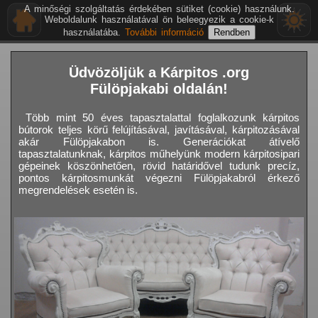
A minőségi szolgáltatás érdekében sütiket (cookie) használunk.
Weboldalunk használatával ön beleegyezik a cookie-k
használatába.
További információ
Üdvözöljük a Kárpitos .org
Fülöpjakabi oldalán!
Több mint 50 éves tapasztalattal foglalkozunk kárpitos
bútorok teljes körű felújításával, javításával, kárpitozásával
akár Fülöpjakabon is. Generációkat átívelő
tapasztalatunknak, kárpitos műhelyünk modern kárpitosipari
gépeinek köszönhetően, rövid határidővel tudunk precíz,
pontos kárpitosmunkát végezni Fülöpjakabról érkező
megrendelések esetén is.