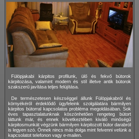
Fülöpjakabi kárpitos profilunk, ülő és fekvő bútorok
kárpitozása, valamint modern és stíl illetve antik bútorok
szakszerű javítása teljes felújítása.
De természetesen készséggel állunk Fülöpjakabról és
környékéről érdeklődő ügyfeleink szolgálatára bármilyen
kárpitos bútorral kapcsolatos probléma megoldásában. Sok
éves tapasztalatunknak köszönhetően rengeteg bútort
láttunk már, és ennek következtében kiváló minőségű
kárpitosmunkát végzünk bármilyen kárpitozott bútor darabról
is legyen szó. Önnek nincs más dolga mint felvenni velünk a
kapcsolatot telefonon vagy e-mailen.