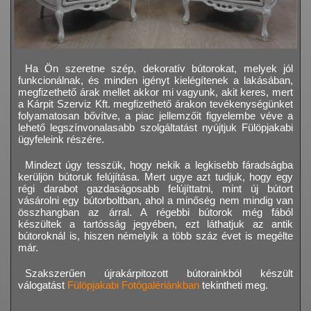
Ha Ön szeretne szép, dekoratív bútorokat, melyek jól
funkcionálnak, és minden igényt kielégítenek a lakásában,
megfizethető árak mellet akkor mi vagyunk, akit keres, mert
a Kárpit Szerviz Kft. megfizethető árakon tevékenységünket
folyamatosan bővítve, a piac jellemzőit figyelembe véve a
lehető legszínvonalasabb szolgáltatást nyújtjuk Fülöpjakabi
ügyfeleink részére.
Mindezt úgy tesszük, hogy nekik a legkisebb fáradságba
kerüljön bútoruk felújítása. Mert ugye azt tudjuk, hogy egy
régi darabot gazdaságosabb felújíttatni, mint új bútort
vásárolni egy bútorboltban, ahol a minőség nem mindig van
összhangban az árral. A régebbi bútorok még fából
készültek a tartósság jegyében, ezt láthatjuk az antik
bútoroknál is, hiszen némelyik a több száz évet is megélte
már.
Szakszerűen újrakárpitozott bútorainkból készült
válogatást
Fülöpjakabi Fotógalériánkban
tekintheti meg.