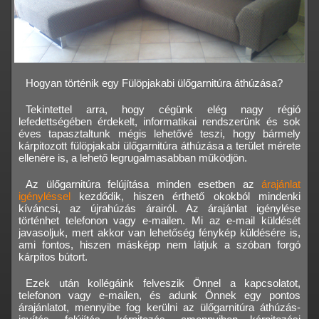
Hogyan történik egy Fülöpjakabi ülőgarnitúra áthúzása?
Tekintettel arra, hogy cégünk elég nagy régió
lefedettségében érdekelt, informatikai rendszerünk és sok
éves tapasztaltunk mégis lehetővé teszi, hogy bármely
kárpitozott fülöpjakabi ülőgarnitúra áthúzása a terület mérete
ellenére is, a lehető legrugalmasabban működjön.
Az ülőgarnitúra felújítása minden esetben az
árajánlat
igényléssel
kezdődik, hiszen érthető okokból mindenki
kíváncsi, az újrahúzás árairól. Az árajánlat igénylése
történhet telefonon vagy e-mailen. Mi az e-mail küldését
javasoljuk, mert akkor van lehetőség fénykép küldésére is,
ami fontos, hiszen másképp nem látjuk a szóban forgó
kárpitos bútort.
Ezek után kollégáink felveszik Önnel a kapcsolatot,
telefonon vagy e-mailen, és adunk Önnek egy pontos
árajánlatot, mennyibe fog kerülni az ülőgarnitúra áthúzás-