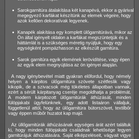
Sarokgarnitúra átalakítása két kanapévá, ekkor a gyárival
megegyező karfákat készítünk az elemek végeire, hogy
azok kellően dekoratívak legyenek.
Kanapék alakítása egy komplett ülőgarnitúrává, mikor az
Ön által igényelt oldalon a karfákat megszüntetjük és a
háttámlát is a szükséges méretig nyújtjuk, hogy egy
egységként pompázhasson az elkészült garnitúra.
Sarok garnitúra egyik elemének lerövidítése, vagy épen
az egyik elem megnyújtása az ön igényei alapján.
A nagy igénybevétel miatt gyakran előfordul, hogy némely
helyen a kárpitos ülőgarnitúra szövete szétfeslik vagy
kikopik, de a szivacsok még tökéletes állapotban vannak,
ezért a sérült kárpitanyag cseréje megoldhatja a problémát.
A modern kárpitozott ülőgarnitúrák áthúzását, minden
fülöpjakabi ügyfelünknek, egy adott listaáron vállaljuk,
függetlenül attól, hogy az ülőgarnitúra bútorszövet, textilbőr
vagy éppen műbőr huzatot kap majd.
Az üllőgarnitúrák áthúzásának egységes árát azért találtuk
ki, hogy minden fülöpjakabi családnak lehetősége legyen
garnitúrájuk áthúzatására. Saját elképzeléseit, vágyait vigye