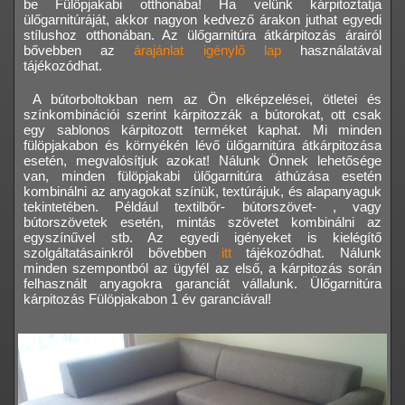
be Fülöpjakabi otthonába! Ha velünk kárpitoztatja
ülőgarnitúráját, akkor nagyon kedvező árakon juthat egyedi
stílushoz otthonában. Az ülőgarnitúra átkárpitozás árairól
bővebben az
árajánlat igénylő lap
használatával
tájékozódhat.
A bútorboltokban nem az Ön elképzelései, ötletei és
színkombinációi szerint kárpitozzák a bútorokat, ott csak
egy sablonos kárpitozott terméket kaphat. Mi minden
fülöpjakabon és környékén lévő ülőgarnitúra átkárpitozása
esetén, megvalósítjuk azokat! Nálunk Önnek lehetősége
van, minden fülöpjakabi ülőgarnitúra áthúzása esetén
kombinálni az anyagokat színük, textúrájuk, és alapanyaguk
tekintetében. Például textilbőr- bútorszövet- , vagy
bútorszövetek esetén, mintás szövetet kombinálni az
egyszínűvel stb. Az egyedi igényeket is kielégítő
szolgáltatásainkról bővebben
itt
tájékozódhat. Nálunk
minden szempontból az ügyfél az első, a kárpitozás során
felhasznált anyagokra garanciát vállalunk. Ülőgarnitúra
kárpitozás Fülöpjakabon 1 év garanciával!