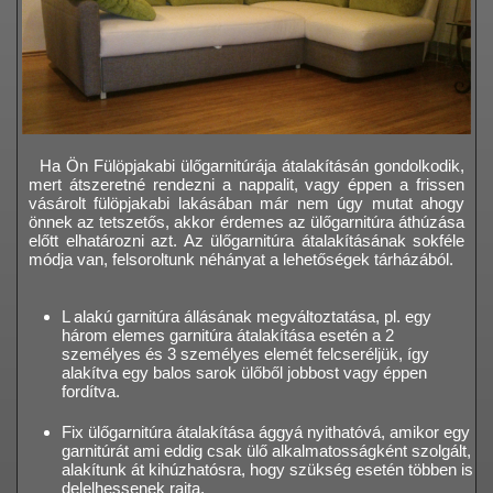
Ha Ön Fülöpjakabi ülőgarnitúrája átalakításán gondolkodik,
mert átszeretné rendezni a nappalit, vagy éppen a frissen
vásárolt fülöpjakabi lakásában már nem úgy mutat ahogy
önnek az tetszetős, akkor érdemes az ülőgarnitúra áthúzása
előtt elhatározni azt. Az ülőgarnitúra átalakításának sokféle
módja van, felsoroltunk néhányat a lehetőségek tárházából.
L alakú garnitúra állásának megváltoztatása, pl. egy
három elemes garnitúra átalakítása esetén a 2
személyes és 3 személyes elemét felcseréljük, így
alakítva egy balos sarok ülőből jobbost vagy éppen
fordítva.
Fix ülőgarnitúra átalakítása ággyá nyithatóvá, amikor egy
garnitúrát ami eddig csak ülő alkalmatosságként szolgált,
alakítunk át kihúzhatósra, hogy szükség esetén többen is
delelhessenek rajta.