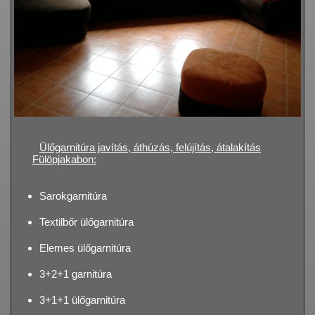
Ülőgarnitúra javítás, áthúzás, felújítás, átalakítás
Fülöpjakabon:
Sarokgarnitúra
Textilbőr ülőgarnitúra
Elemes ülőgarnitúra
3+2+1 garnitúra
3+1+1 ülőgarnitúra