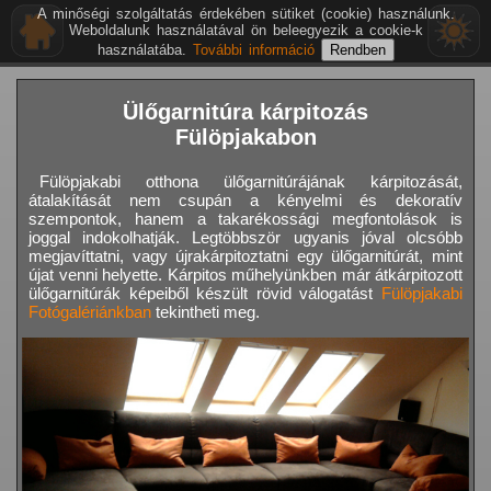
A minőségi szolgáltatás érdekében sütiket (cookie) használunk.
Weboldalunk használatával ön beleegyezik a cookie-k
használatába.
További információ
Ülőgarnitúra kárpitozás
Fülöpjakabon
Fülöpjakabi otthona ülőgarnitúrájának kárpitozását,
átalakítását nem csupán a kényelmi és dekoratív
szempontok, hanem a takarékossági megfontolások is
joggal indokolhatják. Legtöbbször ugyanis jóval olcsóbb
megjavíttatni, vagy újrakárpitoztatni egy ülőgarnitúrát, mint
újat venni helyette. Kárpitos műhelyünkben már átkárpitozott
ülőgarnitúrák képeiből készült rövid válogatást
Fülöpjakabi
Fotógalériánkban
tekintheti meg.