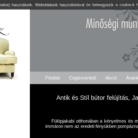
cookie) használunk. Weboldalunk használatával ön beleegyezik a cookie-k 
Kárpitos .org Fülöpjakab
Árajánlat Igénylés
Főoldal
Cégismertető
Akció
Árain
Antik és Stíl bútor felújítás, 
Fülöpjakabi otthonában a kényelmes és má
immáron nem az eredeti fényükben pompázn