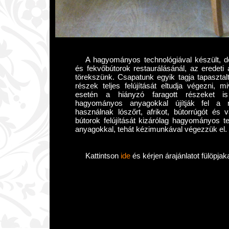
A hagyományos technológiával készült, d
és fekvőbútorok restaurálásánál, az eredeti á
törekszünk. Csapatunk egyik tagja tapasztalt 
részek teljes felújítását eltudja végezni, m
esetén a hiányzó faragott részeket is 
hagyományos anyagokkal újítják fel a r
használnak lószőrt, afrikot, bútorrúgót és 
bútorok felújítását kizárólag hagyományos 
anyagokkal, tehát kézimunkával végezzük el.
Kattintson
ide
és kérjen árajánlatot fülöpjak