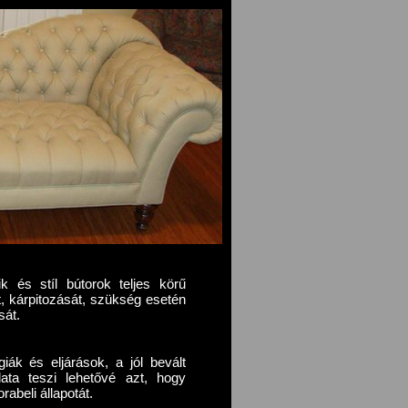
ik és stíl bútorok teljes körű
át, kárpitozását, szükség esetén
sát.
iák és eljárások, a jól bevált
ata teszi lehetővé azt, hogy
rabeli állapotát.