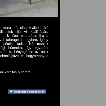
e mára már elhasználódott ülő
llapotok teljes visszaállítására
antik bútor restaurátor, ő a fa
ivel fafaragó is egyben, igény
pótolni tudja. Kárpitosaink
égi bútorokat, így egyaránt
vattát is. Lényegében az antik
technológiával és hagyományos
abi kárpitos bútorára!