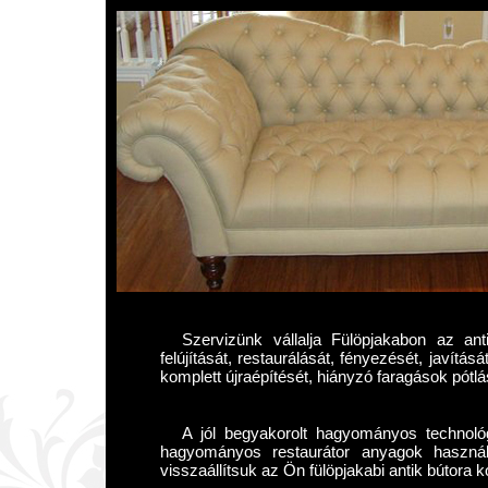
Szervizünk vállalja Fülöpjakabon az ant
felújítását, restaurálását, fényezését, javítás
komplett újraépítését, hiányzó faragások pótlá
A jól begyakorolt hagyományos technológ
hagyományos restaurátor anyagok használ
visszaállítsuk az Ön fülöpjakabi antik bútora ko