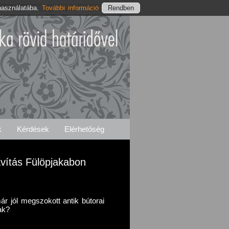
használatába.
További információ
Fülöpjakabi Szolgáltatásaink
Elérhetőségeink
k
Kérdések
Elérhetőség
Javítás Fülöpjakabon
r jól megszokott antik bútorai
ak?