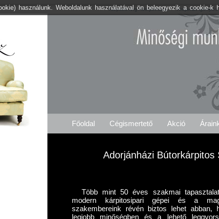
cookie) használunk. Weboldalunk használatával ön beleegyezik a cookie-k 
Kárpitos .org Adorjánháza
Árajánlat Igénylés
Főoldal
Cégismertető
Akció
Árain
Adorjánházi Bútorkárpitos 
Több mint 50 éves szakmai tapasztalat
modern kárpitosipari gépei és a maga
szakembereink révén biztos lehet abban,
legjobb minőségben és a lehető leggyorsa