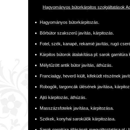
Hagyományos bútorkárpitos szolgáltatások A
Hagyományos bútorkárpitozás.
Bőrbútor szakszerű javítás, kárpitozás.
Fotel, szék, kanapé, rekamié javítás, rugó cseré
Kárpitos bútorok átalakítása pl: sarok garnitúra 
Mélytűzött antik bútor javítás, áthúzás.
Franciaágy, heverő kiült, kifeküdt részének javí
Robogók, targoncák ülésének javítása, kárpitoz
Ajtó kárpitozás, áthúzás.
Masszázsfotelek javítása, kárpitozása.
Székek, konyhai sarokülők kárpitozása.
Sarok garnitúra állásának megváltoztatása pl.: b