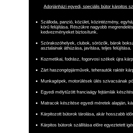
Adorjánházi egyedi, speciális bútor kárpitos sz
Szálloda, panzió, közület, közintézmény, egyház,
körű felújítása. Részükre nagyobb megrendelé
kedvezményeket biztosítunk.
Szórakozóhelyek, clubok, sörözők, bárok boksza
asztalainak áthúzása, javítása, teljes felújítása.
Kozmetikai, fodrász, fogorvosi székek újra kárp
Zárt haszongépjárművek, teherautók raktér kár
Munkagépek, motorülések ülés szivacsának pót
Egyedi mélytűzött franciaágy fejtámlák készítés
Matracok készítése egyedi méretek alapján, kár
Kárpitozott bútorok tárolása, akár hosszabb időr
Kárpitos bútorok szállítása előre egyeztetett ig