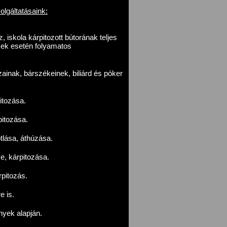
olgáltatásaink:
 iskola kárpitozott bútorának teljes
sek esetén folyamatos
inak, bárszékeinek, biliárd és póker
itozása.
pitozása.
lása, áthúzása.
e, kárpitozása.
pitozás.
e is.
ények alapján.