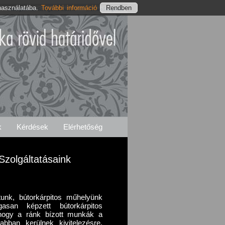
használatába.
További információ
Adorjánházi Szolgáltatásaink
Elérhetőségeink
k
Kérdések
Elérhetőség
Szolgáltatásaink
unk, bútorkárpitos műhelyünk
san képzett bútorkárpitos
 hogy a ránk bízott munkák a
bban kerülnek kivitelezésre,