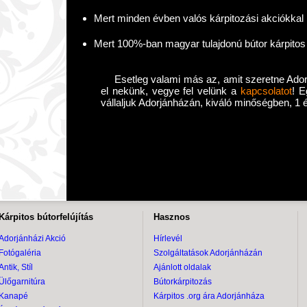
Mert minden évben valós kárpitozási akciókka
Mert 100%-ban magyar tulajdonú bútor kárpito
Esetleg valami más az, amit szeretne Ador
el nekünk, vegye fel velünk a
kapcsolatot
! E
vállaljuk Adorjánházán, kiváló minőségben, 1 
Kárpitos bútorfelújítás
Hasznos
Adorjánházi Akció
Hírlevél
Fotógaléria
Szolgáltatások Adorjánházán
Antik, Stíl
Ajánlott oldalak
Ülőgarnitúra
Bútorkárpitozás
Kanapé
Kárpitos .org ára Adorjánháza