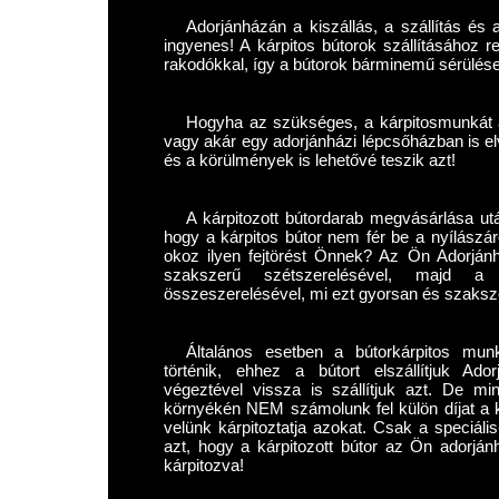
Adorjánházán a kiszállás, a szállítás és a
ingyenes! A kárpitos bútorok szállításához r
rakodókkal, így a bútorok bárminemű sérülése 
Hogyha az szükséges, a kárpitosmunkát 
vagy akár egy adorjánházi lépcsőházban is el
és a körülmények is lehetővé teszik azt!
A kárpitozott bútordarab megvásárlása ut
hogy a kárpitos bútor nem fér be a nyílászá
okoz ilyen fejtörést Önnek? Az Ön Adorjánh
szakszerű szétszerelésével, majd a
összeszerelésével, mi ezt gyorsan és szaksz
Általános esetben a bútorkárpitos mun
történik, ehhez a bútort elszállítjuk Ad
végeztével vissza is szállítjuk azt. De mi
környékén NEM számolunk fel külön díjat a ká
velünk kárpitoztatja azokat. Csak a speciáli
azt, hogy a kárpitozott bútor az Ön adorjánh
kárpitozva!