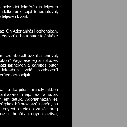
 helyszíni felmérés is teljesen
endelkezünk saját teherautóval,
teljesen kizárt.
az Ön Adorjánházi otthonában,
végezzük, ha a bútor felépítése
án szembesült azzal a ténnyel,
rókon? Vagy esetleg a költözés
ázi lakhelyén a kárpitos bútor
 lakásban való szakszerű
erűen orvosoljuk!
ka, a kárpitos műhelyünkben
orjánházáról majd az áthúzás
nt említettük, Adorjánházán és
rpitos bútorok szállításért, ha
s- egyedi- esetek kívánják meg
ázi otthonában legyen javítva,