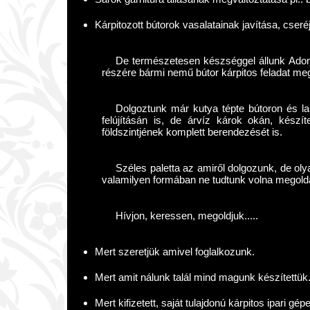
Kárpitozott bútorok vasalatainak javítása, cseré
De természetesen készséggel állunk Ador
részére bármi nemű bútor kárpitos feladat me
Dolgoztunk már kutya tépte bútoron és lak
felújításán is, de árvíz károk okán, készí
földszintjének komplett berendezését is.
Széles paletta az amiről dolgozunk, de ol
valamilyen formában ne tudtunk volna megold
Hívjon, keressen, megoldjuk.....
Mert szeretjük amivel foglalkozunk.
Mert amit nálunk talál mind magunk készítettük
Mert kifizetett, saját tulajdonú kárpitos ipari gé