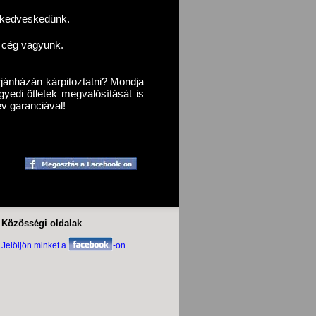
l kedveskedünk.
s cég vagyunk.
jánházán kárpitoztatni? Mondja
gyedi ötletek megvalósítását is
év garanciával!
Közösségi oldalak
Jelöljön minket a
-on