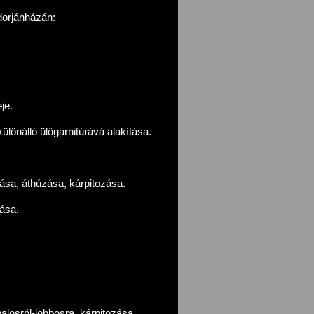
dorjánházán:
je.
különálló ülőgarnitúrává alakítása.
tása, áthúzása, kárpitozása.
ása.
alosról-jobbosra, kárpitozása.