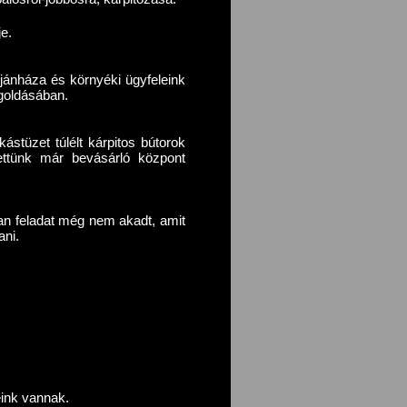
je.
jánháza és környéki ügyfeleink
goldásában.
ástüzet túlélt kárpitos bútorok
tettünk már bevásárló központ
yan feladat még nem akadt, amit
ani.
.
peink vannak.