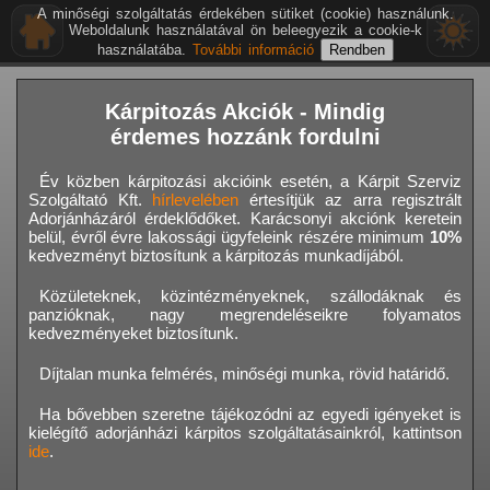
A minőségi szolgáltatás érdekében sütiket (cookie) használunk.
Weboldalunk használatával ön beleegyezik a cookie-k
használatába.
További információ
Kárpitozás Akciók - Mindig
érdemes hozzánk fordulni
Év közben kárpitozási akcióink esetén, a Kárpit Szerviz
Szolgáltató Kft.
hírlevelében
értesítjük az arra regisztrált
Adorjánházáról érdeklődőket. Karácsonyi akciónk keretein
belül, évről évre lakossági ügyfeleink részére minimum
10%
kedvezményt biztosítunk a kárpitozás munkadíjából.
Közületeknek, közintézményeknek, szállodáknak és
panzióknak, nagy megrendeléseikre folyamatos
kedvezményeket biztosítunk.
Díjtalan munka felmérés, minőségi munka, rövid határidő.
Ha bővebben szeretne tájékozódni az egyedi igényeket is
kielégítő adorjánházi kárpitos szolgáltatásainkról, kattintson
ide
.