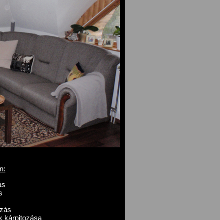
n:
ás
s
ozás
k kárpitozása