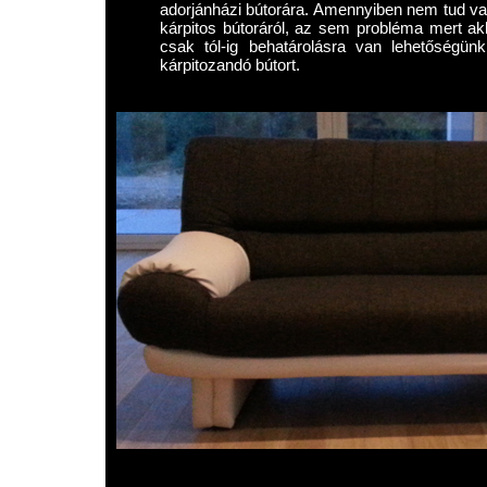
adorjánházi bútorára. Amennyiben nem tud val
kárpitos bútoráról, az sem probléma mert akk
csak tól-ig behatárolásra van lehetőségün
kárpitozandó bútort.