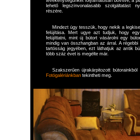
tevékenységünket folyamatosan bővítve, a pia
lehető legszínvonalasabb szolgáltatást ny
részére.
Mindezt úgy tesszük, hogy nekik a legkise
felújítása. Mert ugye azt tudjuk, hogy eg
felújíttatni, mint új bútort vásárolni egy b
mindig van összhangban az árral. A régebbi
tartósság jegyében, ezt láthatjuk az antik b
több száz évet is megélte már.
Szakszerűen újrakárpitozott bútorainkból
Fotógalériánkban
tekintheti meg.