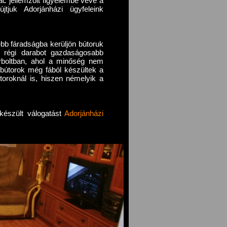
c jellemzőit figyelembe véve a
újtjuk Adorjánházi ügyfeleink
bb fáradságba kerüljön bútoruk
y régi darabot gazdaságosabb
útorboltban, ahol a minőség nem
 bútorok még fából készültek a
útoroknál is, hiszen némelyik a
 készült válogatást
Adorjánházi