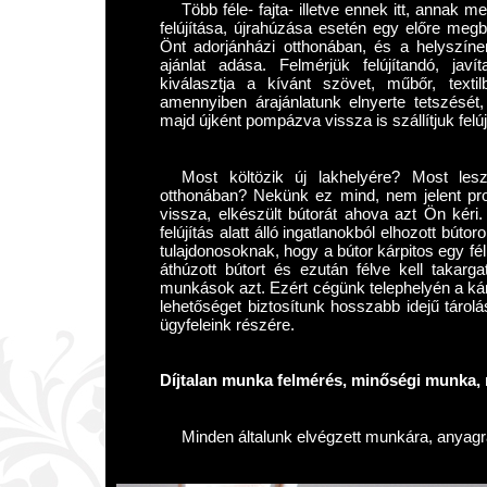
Több féle- fajta- illetve ennek itt, annak m
felújítása, újrahúzása esetén egy előre megb
Önt adorjánházi otthonában, és a helyszíne
ajánlat adása. Felmérjük felújítandó, jav
kiválasztja a kívánt szövet, műbőr, texti
amennyiben árajánlatunk elnyerte tetszését, 
majd újként pompázva vissza is szállítjuk felúj
Most költözik új lakhelyére? Most lesz
otthonában? Nekünk ez mind, nem jelent pro
vissza, elkészült bútorát ahova azt Ön kér
felújítás alatt álló ingatlanokból elhozott bút
tulajdonosoknak, hogy a bútor kárpitos egy fé
áthúzott bútort és ezután félve kell takar
munkások azt. Ezért cégünk telephelyén a kár
lehetőséget biztosítunk hosszabb idejű tárol
ügyfeleink részére.
Díjtalan munka felmérés, minőségi munka, r
Minden általunk elvégzett munkára, anyagra