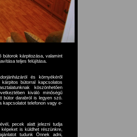
vő bútorok kárpitozása, valamint
vítása teljes felújítása.
orjánházáról és környékéről
 kárpitos bútorral kapcsolatos
sztalatunknak köszönhetően
övetkeztében kiváló minőségű
 bútor darabról is legyen szó.
 kapcsolatot telefonon vagy e-
vél, pecek alatt jelezni tudja
l képeket is küldhet részünkre,
ajánlatot tudunk Önnek adni,