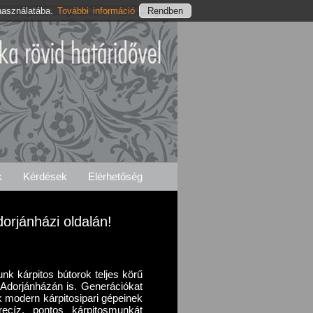
használatába.
További információ
Adorjánházi Szolgáltatásaink
Elérhetőségeink
k
Kérdések
Elérhetőség
dorjánházi oldalán!
unk kárpitos bútorok teljes körű
ár Adorjánházán is. Generációkat
k modern kárpitosipari gépeinek
recíz, pontos kárpitosmunkát