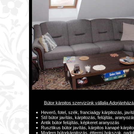
Bútor kárpitos szervizünk vállalja Adorjánházá
Heverő, fotel, szék, franciaágy kárpitozás, javít
Stíl bútor javítás, kárpitozás, felújítás, aranyozá
Antik bútor felújítás, képkeret aranyozás
Rusztikus bútor javítás, kárpitos kanapé kárpit
Modern bútorkárpitozás, éttermi bokszok, pado