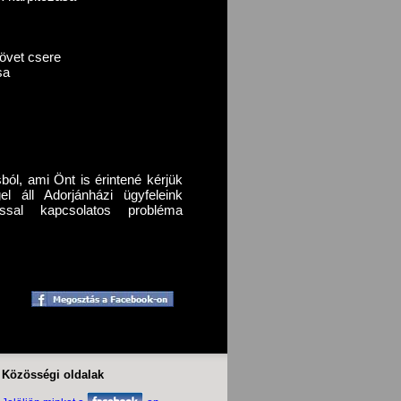
s
zövet csere
sa
ból, ami Önt is érintené kérjük
 áll Adorjánházi ügyfeleink
zással kapcsolatos probléma
Közösségi oldalak