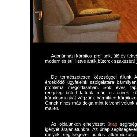
Adorjánházi kárpitos profilunk, ülő és fek
modern és stíl illetve antik bútorok szakszerű ja
De természetesen készséggel állunk Ad
érdeklődő ügyfeleink szolgálatára bármilyen
probléma megoldásában. Sok éves tapa
rengeteg bútort láttunk már, és ennek k
kárpitosmunkát végzünk bármilyen kárpitozott
Önnek nincs más dolga mint felvenni velünk a
mailen.
Az oldalunkon elhelyezett
űrlap
segítségé
igényét árajánlatunkra. Az űrlap segítségéve
melyek segítségével pontos átkárpitozási 