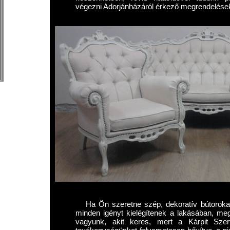
végezni Adorjánházáról érkező megrendelések
Ha Ön szeretne szép, dekoratív bútorokat
minden igényt kielégítenek a lakásában, meg
vagyunk, akit keres, mert a Kárpit Szer