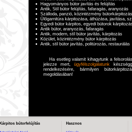
Hagyományos bútor javítás és felújítás
Antik, Stíl bútor felújítás, fafaragás, aranyozás
Szálloda, panzió, közintézmény bútorkárpitozá
Ülőgarnitúra kárpitozása, áthúzása, javítása, s
Egyedi bútor kárpitos, egyedi bútorok kárpitozá
Antik bútor, aranyozás, fafaragás
Antik, modern, stíl bútor javítás, kárpitozás
Közület, közintézmény bútor kárpitozás
Antik, stíl bútor javítás, politúrozás, restaurálás
Ha esetleg valamit kihagytunk a felsorolás
jelezze mert,
ügyfélszolgálatunk
készséggel
rendelkezésére, bármilyen bútorkárpito
megoldásában!
Kárpitos bútorfelújítás
Hasznos