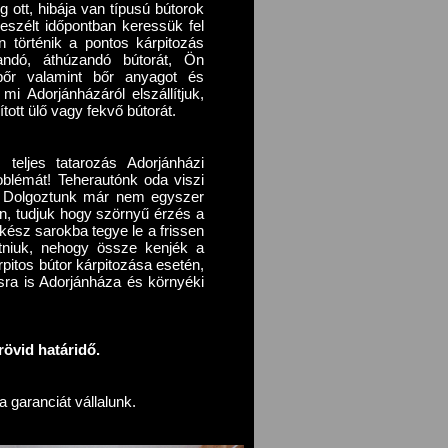
eg ott, hibája van típusú bútorok
eszélt időpontban keressük fel
n történik a pontos kárpitozás
ítandó, áthúzandó bútorát, Ön
lbőr valamint bőr anyagot és
mi Adorjánházáról elszállítjuk,
ított ülő vagy fekvő bútorát.
 teljes tatarozás Adorjánházi
blémát! Teherautónk oda viszi
i. Dolgoztunk már nem egyszer
oron, tudjuk hogy szörnyű érzés a
lkész sarokba tegye le a frissen
gatniuk, nehogy össze kenjék a
pitos bútor kárpitozása esetén,
ásra is Adorjánháza és környéki
övid határidő.
 garanciát vállalunk.