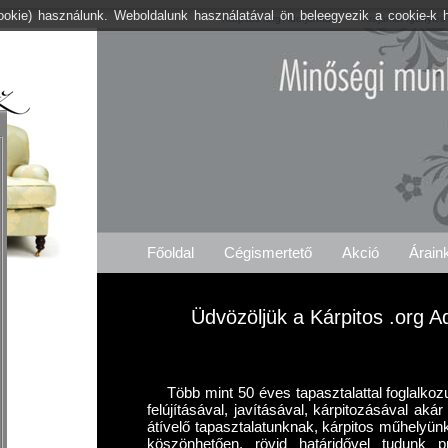
cookie) használunk. Weboldalunk használatával ön beleegyezik a cookie-k 
Kárpitos .org Adorjánháza
Árajánlat Igénylés
Főoldal
Cégismertető
Akció
Árain
Üdvözöljük a Kárpitos .org A
Több mint 50 éves tapasztalattal foglalkoz
felújításával, javításával, kárpitozásával ak
átívelő tapasztalatunknak, kárpitos műhelyün
köszönhetően, rövid határidővel tudunk p