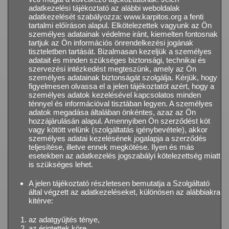
adatkezelési tájékoztató az alábbi weboldalak
adatkezelését szabályozza: www.karpitos.org a fenti
tartalmi előíráson alapul. Elkötelezettek vagyunk az Ön
személyes adatainak védelme iránt, kiemelten fontosnak
tartjuk az Ön információs önrendelkezési jogának
tiszteletben tartását. Bizalmasan kezeljük a személyes
adatait és minden szükséges biztonsági, technikai és
szervezési intézkedést megteszünk, amely az Ön
személyes adatainak biztonságát szolgálja. Kérjük, hogy
figyelmesen olvassa el a jelen tájékoztatót azért, hogy a
személyes adatok kezelésével kapcsolatos minden
ténnyel és információval tisztában legyen. A személyes
adatok megadása általában önkéntes, azaz az Ön
hozzájárulásán alapul. Amennyiben Ön szerződést köt
vagy kötött velünk (szolgáltatás igénybevétele), akkor
személyes adatai kezelésének jogalapja a szerződés
teljesítése, illetve ennek megkötése. Ilyen és más
esetekben az adatkezelés jogszabályi kötelezettség miatt
is szükséges lehet.
A jelen tájékoztató részletesen bemutatja a Szolgáltató
által végzett az adatkezeléseket, különösen az alábbiakra
kitérve:
az adatgyűjtés ténye,
az érintettek köre,