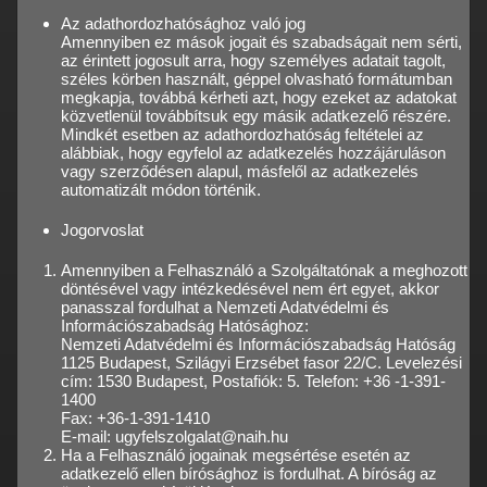
Az adathordozhatósághoz való jog
Amennyiben ez mások jogait és szabadságait nem sérti,
az érintett jogosult arra, hogy személyes adatait tagolt,
széles körben használt, géppel olvasható formátumban
megkapja, továbbá kérheti azt, hogy ezeket az adatokat
közvetlenül továbbítsuk egy másik adatkezelő részére.
Mindkét esetben az adathordozhatóság feltételei az
alábbiak, hogy egyfelol az adatkezelés hozzájáruláson
vagy szerződésen alapul, másfelől az adatkezelés
automatizált módon történik.
Jogorvoslat
Amennyiben a Felhasználó a Szolgáltatónak a meghozott
döntésével vagy intézkedésével nem ért egyet, akkor
panasszal fordulhat a Nemzeti Adatvédelmi és
Információszabadság Hatósághoz:
Nemzeti Adatvédelmi és Információszabadság Hatóság
1125 Budapest, Szilágyi Erzsébet fasor 22/C. Levelezési
cím: 1530 Budapest, Postafiók: 5. Telefon: +36 -1-391-
1400
Fax: +36-1-391-1410
E-mail: ugyfelszolgalat@naih.hu
Ha a Felhasználó jogainak megsértése esetén az
adatkezelő ellen bírósághoz is fordulhat. A bíróság az