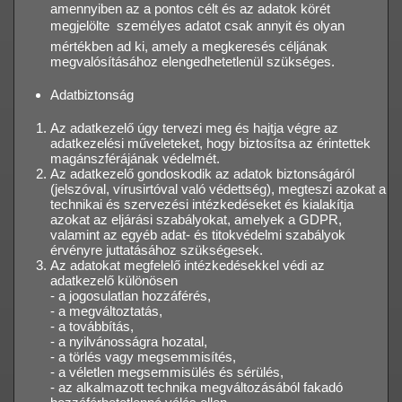
amennyiben az a pontos célt és az adatok körét
megjelölte  személyes adatot csak annyit és olyan
mértékben ad ki, amely a megkeresés céljának
megvalósításához elengedhetetlenül szükséges.
Adatbiztonság
Az adatkezelő úgy tervezi meg és hajtja végre az
adatkezelési műveleteket, hogy biztosítsa az érintettek
magánszférájának védelmét.
Az adatkezelő gondoskodik az adatok biztonságáról
(jelszóval, vírusirtóval való védettség), megteszi azokat a
technikai és szervezési intézkedéseket és kialakítja
azokat az eljárási szabályokat, amelyek a GDPR,
valamint az egyéb adat- és titokvédelmi szabályok
érvényre juttatásához szükségesek.
Az adatokat megfelelő intézkedésekkel védi az
adatkezelő különösen
- a jogosulatlan hozzáférés,
- a megváltoztatás,
- a továbbítás,
- a nyilvánosságra hozatal,
- a törlés vagy megsemmisítés,
- a véletlen megsemmisülés és sérülés,
- az alkalmazott technika megváltozásából fakadó