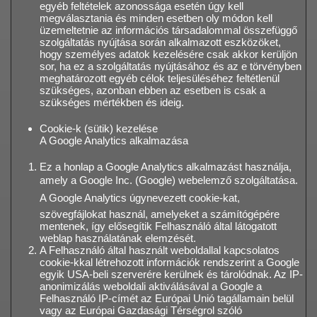
egyéb feltételek azonossága esetén úgy kell
megválasztania és minden esetben oly módon kell
üzemeltetnie az információs társadalommal összefüggő
szolgáltatás nyújtása során alkalmazott eszközöket,
hogy személyes adatok kezelésére csak akkor kerüljön
sor, ha ez a szolgáltatás nyújtásához és az e törvényben
meghatározott egyéb célok teljesüléséhez feltétlenül
szükséges, azonban ebben az esetben is csak a
szükséges mértékben és ideig.
Cookie-k (sütik) kezelése
A Google Analytics alkalmazása
Ez a honlap a Google Analytics alkalmazást használja,
amely a Google Inc. (Google) webelemző szolgáltatása.
A Google Analytics úgynevezett cookie-kat,
szövegfájlokat használ, amelyeket a számítógépére
mentenek, így elősegítik Felhasználó által látogatott
weblap használatának elemzését.
A Felhasználó által használt weboldallal kapcsolatos
cookie-kkal létrehozott információk rendszerint a Google
egyik USA-beli szerverére kerülnek és tárolódnak. Az IP-
anonimizálás weboldali aktiválásával a Google a
Felhasználó IP-címét az Európai Unió tagállamain belül
vagy az Európai Gazdasági Térségrol szóló