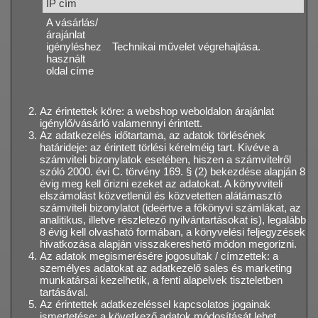
IP cím
A vásárlás/
árajánlat
igényléshez
Technikai művelet végrehajtása.
használt
oldal címe
Az érintettek köre: a webshop weboldalon árajánlat
igénylő/vásárló valamennyi érintett.
Az adatkezelés időtartama, az adatok törlésének
határideje: az érintett törlési kérelméig tart. Kivéve a
számviteli bizonylatok esetében, hiszen a számvitelről
szóló 2000. évi C. törvény 169. § (2) bekezdése alapján 8
évig meg kell őrizni ezeket az adatokat. A könyvviteli
elszámolást közvetlenül és közvetetten alátámasztó
számviteli bizonylatot (ideértve a főkönyvi számlákat, az
analitikus, illetve részletező nyilvántartásokat is), legalább
8 évig kell olvasható formában, a könyvelési feljegyzések
hivatkozása alapján visszakereshető módon megorizni.
Az adatok megismerésére jogosultak / címzettek: a
személyes adatokat az adatkezelő sales és marketing
munkatársai kezelhetik, a fenti alapelvek tiszteletben
tartásával.
Az érintettek adatkezeléssel kapcsolatos jogainak
ismertetése: a következő adatok módosítását lehet