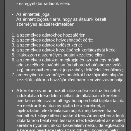
- és egyéb támadások ellen.
Az érintettek jogai
Az érintett jogosult arra, hogy az általunk kezelt
személyes adatai tekintetében
a személyes adatokhoz hozzáférjen;
a személyes adatok helyesbítését kérje;
a személyes adatok törlését kérje;
a személyes adatok kezelésének korlátozását kérje;
tiltakozzon a személyes adatai kezelése ellen;
a személyes adatokat megkapja és azokat egy másik
adatkezelőnek továbbítsa (adathordozhatósághoz való
jog), amennyiben ennek jogszabályi feltételei fennállnak;
amennyiben a személyes adatokat hozzájárulás alapján
kezeljük, akkor a hozzájárulást bármikor visszavonhatja;
A kérelme nyomán hozott intézkedésekről az érintettet
indokolatlan késedelem nélkül, de általában a kérelem
beérkezésétől számított egy hónapon belül tájékoztatjuk.
Ha elektronikus úton nyújtotta be a kérelmet, a
tájékoztatást elektronikusan adjuk meg kivéve, ha az
érintett ezt kifejezetten másként kéri. Amennyiben a fenti
idotartamon belül nem teszünk intézkedéseket az érintett
kérelme nyomán, akkor késedelem nélkül, de legkésobb
a kérelem beérkezésétol számított egy hónapon belül