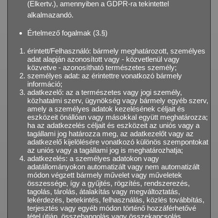
(Elkertv.), amennyiben a GDPR-ra tekintettel
alkalmazandó.
Értelmező fogalmak (3.§)
érintett/Felhasználó: bármely meghatározott, személyes
adat alapján azonosított vagy - közvetlenül vagy
közvetve - azonosítható természetes személy;
személyes adat: az érintettre vonatkozó bármely
információ;
adatkezelő: az a természetes vagy jogi személy,
közhatalmi szerv, ügynökség vagy bármely egyéb szerv,
amely a személyes adatok kezelésének céljait és
eszközeit önállóan vagy másokkal együtt meghatározza;
ha az adatkezelés céljait és eszközeit az uniós vagy a
tagállami jog határozza meg, az adatkezelőt vagy az
adatkezelő kijelölésére vonatkozó különös szempontokat
az uniós vagy a tagállami jog is meghatározhatja;
adatkezelés: a személyes adatokon vagy
adatállományokon automatizált vagy nem automatizált
módon végzett bármely művelet vagy műveletek
összessége, így a gyűjtés, rögzítés, rendszerezés,
tagolás, tárolás, átalakítás vagy megváltoztatás,
lekérdezés, betekintés, felhasználás, közlés továbbítás,
terjesztés vagy egyéb módon történő hozzáférhetővé
tétel útján, összehangolás vagy összekapcsolás,