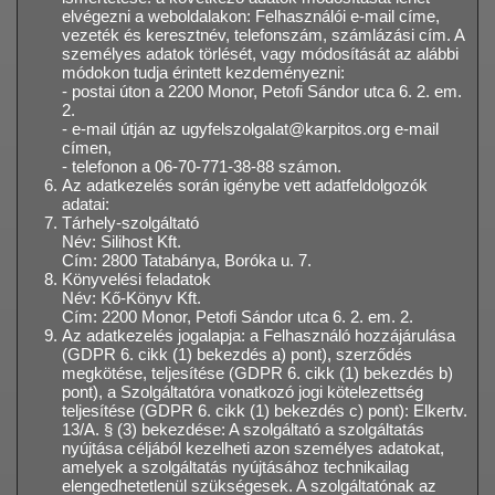
elvégezni a weboldalakon: Felhasználói e-mail címe,
vezeték és keresztnév, telefonszám, számlázási cím. A
személyes adatok törlését, vagy módosítását az alábbi
módokon tudja érintett kezdeményezni:
- postai úton a 2200 Monor, Petofi Sándor utca 6. 2. em.
2.
- e-mail útján az ugyfelszolgalat@karpitos.org e-mail
címen,
- telefonon a 06-70-771-38-88 számon.
Az adatkezelés során igénybe vett adatfeldolgozók
adatai:
Tárhely-szolgáltató
Név: Silihost Kft.
Cím: 2800 Tatabánya, Boróka u. 7.
Könyvelési feladatok
Név: Kő-Könyv Kft.
Cím: 2200 Monor, Petofi Sándor utca 6. 2. em. 2.
Az adatkezelés jogalapja: a Felhasználó hozzájárulása
(GDPR 6. cikk (1) bekezdés a) pont), szerződés
megkötése, teljesítése (GDPR 6. cikk (1) bekezdés b)
pont), a Szolgáltatóra vonatkozó jogi kötelezettség
teljesítése (GDPR 6. cikk (1) bekezdés c) pont): Elkertv.
13/A. § (3) bekezdése: A szolgáltató a szolgáltatás
nyújtása céljából kezelheti azon személyes adatokat,
amelyek a szolgáltatás nyújtásához technikailag
elengedhetetlenül szükségesek. A szolgáltatónak az