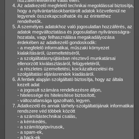
hozzáférhetetlenné válás ellen.
Az adatkezelő megfelelő technikai megoldással biztosítja,
hogy a nyilvántartásokbantárolt adatok közvetlenül ne
legyenek összekapcsolhatók és az érintetthez
rendelhetők.
A személyes adatokhoz való jogosulatlan hozzáférés, az
adatok megváltoztatása és jogosulatlan nyilvánosságra-
hozatala, vagy felhasználása megakadályozása
érdekében az adatkezelő gondoskodik:
- a megfelelő informatikai, műszaki környezet
kialakításáról, üzemeltetéséről,
- a szolgáltatásnyújtásban résztevő munkatársai
ellenorzött kiválasztásáról, felügyeletéről,
- a részletes üzemeltetési, kockázatkezelési és
szolgáltatási eljárásrendek kiadásáról.
A fentiek alapján szolgáltató biztosítja, hogy az általa
kezelt adat
- a jogosult számára rendelkezésre álljon,
- hitelessége és hitelesítése biztosított,
- változatlansága igazolható, legyen.
Adatkezelő és annak tárhely-szolgáltatójának informatikai
rendszere véd többek között
- a számítástechnikai csalás,
- a kémkedés,
- a számítógépvírusok,
- a spam-ek,
- a hack-ek