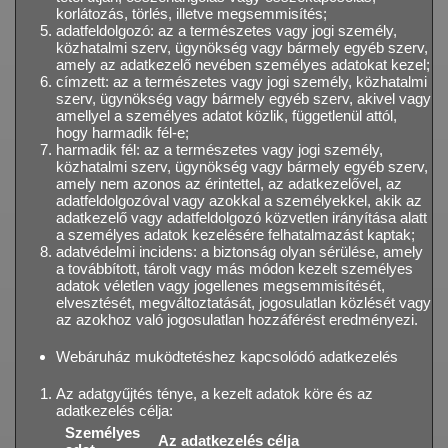
korlátozás, törlés, illetve megsemmisítés;
adatfeldolgozó: az a természetes vagy jogi személy,
közhatalmi szerv, ügynökség vagy bármely egyéb szerv,
amely az adatkezelő nevében személyes adatokat kezel;
címzett: az a természetes vagy jogi személy, közhatalmi
szerv, ügynökség vagy bármely egyéb szerv, akivel vagy
amellyel a személyes adatot közlik, függetlenül attól,
hogy harmadik fél-e;
harmadik fél: az a természetes vagy jogi személy,
közhatalmi szerv, ügynökség vagy bármely egyéb szerv,
amely nem azonos az érintettel, az adatkezelővel, az
adatfeldolgozóval vagy azokkal a személyekkel, akik az
adatkezelő vagy adatfeldolgozó közvetlen irányítása alatt
a személyes adatok kezelésére felhatalmazást kaptak;
adatvédelmi incidens: a biztonság olyan sérülése, amely
a továbbított, tárolt vagy más módon kezelt személyes
adatok véletlen vagy jogellenes megsemmisítését,
elvesztését, megváltoztatását, jogosulatlan közlését vagy
az azokhoz való jogosulatlan hozzáférést eredményezi.
Webáruház muködtetéshez kapcsolódó adatkezelés
Az adatgyűjtés ténye, a kezelt adatok köre és az
adatkezelés célja:
Személyes
Az adatkezelés célja