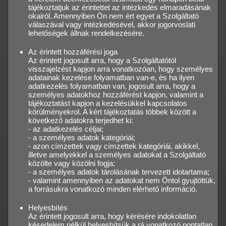
tájékoztatjuk az érintettet az intézkedés elmaradásának
okairól. Amennyiben Ön nem ért egyet a Szolgáltató
válaszával vagy intézkedésével, akkor jogorvoslati
lehetőségek állnak rendelkezésére.
Az érintett hozzáférési joga
Az érintett jogosult arra, hogy a Szolgáltatótól
visszajelzést kapjon arra vonatkozóan, hogy személyes
adatainak kezelése folyamatban van-e, és ha ilyen
adatkezelés folyamatban van, jogosult arra, hogy a
személyes adatokhoz hozzáférést kapjon, valamint a
tájékoztatást kapjon a kezelésükkel kapcsolatos
körülményekrol. A kért tájékoztatás többek között a
következő adatokra terjedhet ki:
- az adatkezelés céljai;
- a személyes adatok kategóriái;
- azon címzettek vagy címzettek kategóriái, akikkel,
illetve amelyekkel a személyes adatokat a Szolgáltató
közölte vagy közölni fogja;
- a személyes adatok tárolásának tervezett idotartama;
- valamint amennyiben az adatokat nem Öntol gyujtöttük,
a forrásukra vonatkozó minden elérhető információ.
Helyesbítés
Az érintett jogosult arra, hogy kérésére indokolatlan
késedelem nélkül helyesbítsük a rá vonatkozó pontatlan