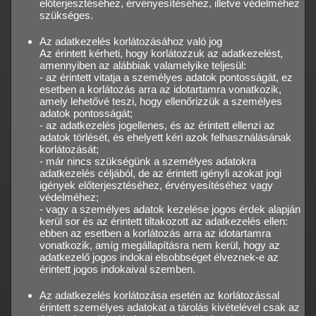
előterjesztéséhez, érvényesítéséhez, illetve védelméhez
szükséges.
Az adatkezelés korlátozásához való jog
Az érintett kérheti, hogy korlátozzuk az adatkezelést,
amennyiben az alábbiak valamelyike teljesül:
- az érintett vitatja a személyes adatok pontosságát, ez
esetben a korlátozás arra az idotartamra vonatkozik,
amely lehetővé teszi, hogy ellenőrizzük a személyes
adatok pontosságát;
- az adatkezelés jogellenes, és az érintett ellenzi az
adatok törlését, és ehelyett kéri azok felhasználásának
korlátozását;
- már nincs szükségünk a személyes adatokra
adatkezelés céljából, de az érintett igényli azokat jogi
igények előterjesztéséhez, érvényesítéséhez vagy
védelméhez;
- vagy a személyes adatok kezelése jogos érdek alapján
kerül sor és az érintett tiltakozott az adatkezelés ellen:
ebben az esetben a korlátozás arra az idotartamra
vonatkozik, amíg megállapításra nem kerül, hogy az
adatkezelő jogos indokai elsobbséget élveznek-e az
érintett jogos indokaival szemben.
Az adatkezelés korlátozása esetén az korlátozással
érintett személyes adatokat a tárolás kivételével csak az