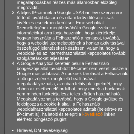
megállapodásban részes más államokban előzőleg
megrövidíti.
A teljes IP-címnek a Google USA-ban lévő szerverére
történő továbbítására és ottani lerövidítésére csak
kivételes esetekben kerül sor. Eme weboldal
üzemeltetojének megbízásából a Google ezeket az
információkat arra fogja használni, hogy kiértékelje,
hogyan használta a Felhasználó a honlapot, továbbá,
hogy a weboldal üzemeltetojének a honlap aktivitásával
összefüggő jelentéseket készítsen, valamint, hogy a
weboldal- és az internethasználattal kapcsolatos további
szolgáltatásokat teljesítsen.
A Google Analytics keretein belül a Felhasználó
böngészője által továbbított IP-címet nem vezeti össze a
Google más adataival. A cookie-k tárolását a Felhasználó
a böngészőjének megfelelő beállításával
megakadályozhatja, azonban felhívjuk figyelmét, hogy
ebben az esetben előfordulhat, hogy ennek a honlapnak
nem minden funkciója lesz teljes körűen használható.
Megakadályozhatja továbbá, hogy a Google gyűjtse és
feldolgozza a cookie-k általi, a Felhasználó
weboldalhasználattal kapcsolatos adatait (beleértve az
IP-címet is), ha letölti és telepíti a
következő
linken
elérhető böngésző plugint.
Hírlevél, DM tevékenység