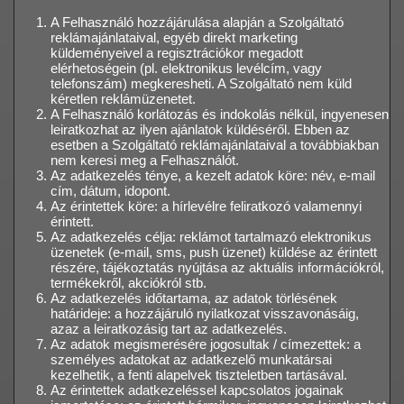
A Felhasználó hozzájárulása alapján a Szolgáltató
reklámajánlataival, egyéb direkt marketing
küldeményeivel a regisztrációkor megadott
elérhetoségein (pl. elektronikus levélcím, vagy
telefonszám) megkeresheti. A Szolgáltató nem küld
kéretlen reklámüzenetet.
A Felhasználó korlátozás és indokolás nélkül, ingyenesen
leiratkozhat az ilyen ajánlatok küldéséről. Ebben az
esetben a Szolgáltató reklámajánlataival a továbbiakban
nem keresi meg a Felhasználót.
Az adatkezelés ténye, a kezelt adatok köre: név, e-mail
cím, dátum, idopont.
Az érintettek köre: a hírlevélre feliratkozó valamennyi
érintett.
Az adatkezelés célja: reklámot tartalmazó elektronikus
üzenetek (e-mail, sms, push üzenet) küldése az érintett
részére, tájékoztatás nyújtása az aktuális információkról,
termékekről, akciókról stb.
Az adatkezelés időtartama, az adatok törlésének
határideje: a hozzájáruló nyilatkozat visszavonásáig,
azaz a leiratkozásig tart az adatkezelés.
Az adatok megismerésére jogosultak / címezettek: a
személyes adatokat az adatkezelő munkatársai
kezelhetik, a fenti alapelvek tiszteletben tartásával.
Az érintettek adatkezeléssel kapcsolatos jogainak