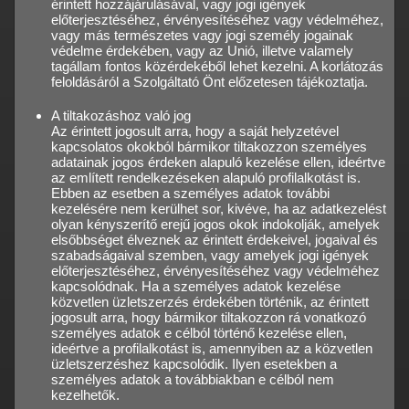
érintett hozzájárulásával, vagy jogi igények
előterjesztéséhez, érvényesítéséhez vagy védelméhez,
vagy más természetes vagy jogi személy jogainak
védelme érdekében, vagy az Unió, illetve valamely
tagállam fontos közérdekéből lehet kezelni. A korlátozás
feloldásáról a Szolgáltató Önt előzetesen tájékoztatja.
A tiltakozáshoz való jog
Az érintett jogosult arra, hogy a saját helyzetével
kapcsolatos okokból bármikor tiltakozzon személyes
adatainak jogos érdeken alapuló kezelése ellen, ideértve
az említett rendelkezéseken alapuló profilalkotást is.
Ebben az esetben a személyes adatok további
kezelésére nem kerülhet sor, kivéve, ha az adatkezelést
olyan kényszerítő erejű jogos okok indokolják, amelyek
elsőbbséget élveznek az érintett érdekeivel, jogaival és
szabadságaival szemben, vagy amelyek jogi igények
előterjesztéséhez, érvényesítéséhez vagy védelméhez
kapcsolódnak. Ha a személyes adatok kezelése
közvetlen üzletszerzés érdekében történik, az érintett
jogosult arra, hogy bármikor tiltakozzon rá vonatkozó
személyes adatok e célból történő kezelése ellen,
ideértve a profilalkotást is, amennyiben az a közvetlen
üzletszerzéshez kapcsolódik. Ilyen esetekben a
személyes adatok a továbbiakban e célból nem
kezelhetők.