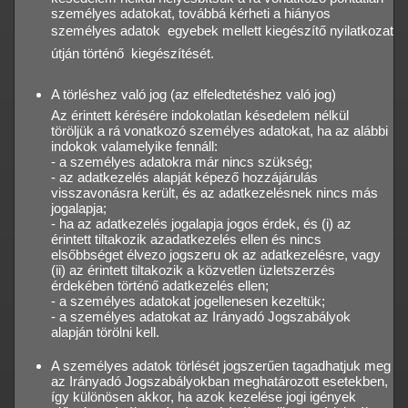
személyes adatokat, továbbá kérheti a hiányos
személyes adatok  egyebek mellett kiegészítő nyilatkozat
útján történő  kiegészítését.
A törléshez való jog (az elfeledtetéshez való jog)
Az érintett kérésére indokolatlan késedelem nélkül
töröljük a rá vonatkozó személyes adatokat, ha az alábbi
indokok valamelyike fennáll:
- a személyes adatokra már nincs szükség;
- az adatkezelés alapját képező hozzájárulás
visszavonásra került, és az adatkezelésnek nincs más
jogalapja;
- ha az adatkezelés jogalapja jogos érdek, és (i) az
érintett tiltakozik azadatkezelés ellen és nincs
elsőbbséget élvezo jogszeru ok az adatkezelésre, vagy
(ii) az érintett tiltakozik a közvetlen üzletszerzés
érdekében történő adatkezelés ellen;
- a személyes adatokat jogellenesen kezeltük;
- a személyes adatokat az Irányadó Jogszabályok
alapján törölni kell.
A személyes adatok törlését jogszerűen tagadhatjuk meg
az Irányadó Jogszabályokban meghatározott esetekben,
így különösen akkor, ha azok kezelése jogi igények