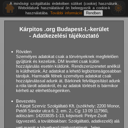
A minőségi szolgáltatás érdekében sütiket (cookie) használunk.
Weboldalunk használatával ön beleegyezik a cookie-k
használatába.
További információ
Kárpitos .org Budapest-I.-kerület
- Adatkezelési tájékoztató
Röviden
Személyes adatokat csak a törvényeknek megfelelően
gyűjtünk és kezelünk. DM levelet csak külön
hozzájárulás esetén küldünk. Rendszerüzenetet anélkül
is küldhetünk. Az adatokat a lehető legbiztonságosabban
tároljuk. Harmadik félnek személyes adatokat csak
hozzájárulással adunk át. Bárkinek felvilágosítást adunk
a róla tárolt adatokról, és az adatok törlését is bármikor
kérheti az elérhetőségeinken.
Bevezetés
A Kárpit Szerviz Szolgáltató Kft. (székhely: 2200 Monor,
Petőfi Sándor utca 6. 2. em. 2., Cg: 13 09 117960,
adószám: 14203835-1-13, képviseli: Pintye Zsolt
ügyvezető, a továbbiakban: Szolgáltató, adatkezelő) alá
veti magát a következő tájékoztatónak. Jelen