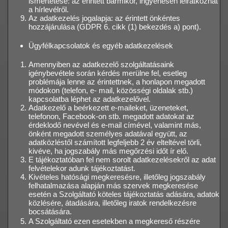
ismertetése: az érintett bármikor, ingyenesen leiratkozhat
a hírlevélről.
Az adatkezelés jogalapja: az érintett önkéntes
hozzájárulása (GDPR 6. cikk (1) bekezdés a) pont).
Ügyfélkapcsolatok és egyéb adatkezelések
Amennyiben az adatkezelő szolgáltatásaink
igénybevétele során kérdés merülne fel, esetleg
problémája lenne az érintettnek, a honlapon megadott
módokon (telefon, e- mail, közösségi oldalak stb.)
kapcsolatba léphet az adatkezelővel.
Adatkezelő a beérkezett e-maileket, üzeneteket,
telefonon, Facebook-on stb. megadott adatokat az
érdeklodő nevével és e-mail címével, valamint más,
önként megadott személyes adatával együtt, az
adatközléstől számított legfeljebb 2 év elteltével törli,
kivéve, ha jogszabály más megőrzési időt ír elő.
E tájékoztatóban fel nem sorolt adatkezelésekről az adat
felvételekor adunk tájékoztatást.
Kivételes hatósági megkeresésre, illetőleg jogszabály
felhatalmazása alapján más szervek megkeresése
esetén a Szolgáltató köteles tájékoztatás adására, adatok
közlésére, átadására, illetőleg iratok rendelkezésre
bocsátására.
A Szolgáltató ezen esetekben a megkereső részére 