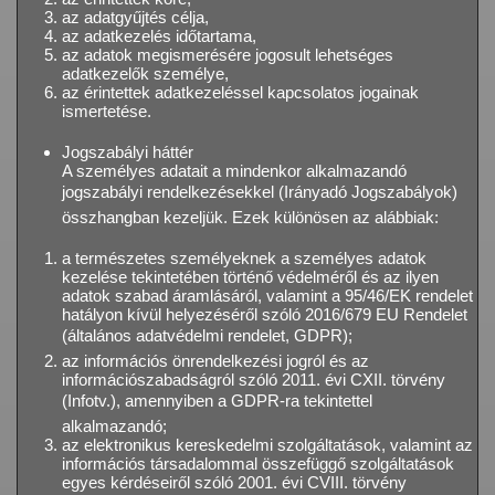
az adatgyűjtés célja,
az adatkezelés időtartama,
az adatok megismerésére jogosult lehetséges
adatkezelők személye,
az érintettek adatkezeléssel kapcsolatos jogainak
ismertetése.
Jogszabályi háttér
A személyes adatait a mindenkor alkalmazandó
jogszabályi rendelkezésekkel (Irányadó Jogszabályok)
összhangban kezeljük. Ezek különösen az alábbiak:
a természetes személyeknek a személyes adatok
kezelése tekintetében történő védelméről és az ilyen
adatok szabad áramlásáról, valamint a 95/46/EK rendelet
hatályon kívül helyezéséről szóló 2016/679 EU Rendelet
(általános adatvédelmi rendelet, GDPR);
az információs önrendelkezési jogról és az
információszabadságról szóló 2011. évi CXII. törvény
(Infotv.), amennyiben a GDPR-ra tekintettel
alkalmazandó;
az elektronikus kereskedelmi szolgáltatások, valamint az
információs társadalommal összefüggő szolgáltatások
egyes kérdéseiről szóló 2001. évi CVIII. törvény