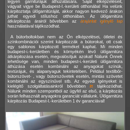
legyen garnitúrájuk áthúzatására. Saját elképzeléseit,
vágyait vigye be Budapest-I.-kerületi otthonába! Ha velünk
kárpitoztatja ülőgarnitúráját, akkor nagyon kedvező árakon
juthat egyedi stílushoz otthonában. Az ülőgarnitúra
átkárpitozás árairól bővebben az
árajánlat igénylő lap
használatával tájékozódhat.
A bútorboltokban nem az Ön elképzelései, ötletei és
színkombinációi szerint kárpitozzák a bútorokat, ott csak
egy sablonos kárpitozott terméket kaphat. Mi minden
budapest-i.-kerületben és környékén lévő ülőgarnitúra
átkárpitozása esetén, megvalósítjuk azokat! Nálunk Önnek
lehetősége van, minden budapest-i.-kerületi ülőgarnitúra
áthúzása esetén kombinálni az anyagokat színük,
textúrájuk, és alapanyaguk tekintetében. Például textilbőr-
bútorszövet- , vagy bútorszövetek esetén, mintás szövetet
kombinálni az egyszínűvel stb. Az egyedi igényeket is
kielégítő szolgáltatásainkról bővebben
itt
tájékozódhat.
Nálunk minden szempontból az ügyfél az első, a kárpitozás
során felhasznált anyagokra garanciát vállalunk. Ülőgarnitúra
kárpitozás Budapest-I.-kerületben 1 év garanciával!