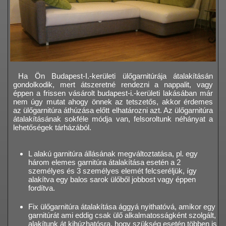
Ha Ön Budapest-I.-kerületi ülőgarnitúrája átalakításán
gondolkodik, mert átszeretné rendezni a nappalit, vagy
éppen a frissen vásárolt budapest-i.-kerületi lakásában már
nem úgy mutat ahogy önnek az tetszetős, akkor érdemes
az ülőgarnitúra áthúzása előtt elhatározni azt. Az ülőgarnitúra
átalakításának sokféle módja van, felsoroltunk néhányat a
lehetőségek tárházából.
L alakú garnitúra állásának megváltoztatása, pl. egy
három elemes garnitúra átalakítása esetén a 2
személyes és 3 személyes elemét felcseréljük, így
alakítva egy balos sarok ülőből jobbost vagy éppen
fordítva.
Fix ülőgarnitúra átalakítása ággyá nyithatóvá, amikor egy
garnitúrát ami eddig csak ülő alkalmatosságként szolgált,
alakítunk át kihúzhatósra, hogy szükség esetén többen is