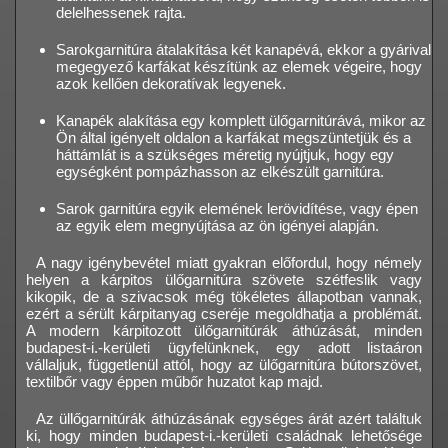
delelhessenek rajta.
Sarokgarnitúra átalakítása két kanapévá, ekkor a gyárival
megegyező karfákat készítünk az elemek végeire, hogy
azok kellően dekoratívak legyenek.
Kanapék alakítása egy komplett ülőgarnitúrává, mikor az
Ön által igényelt oldalon a karfákat megszüntetjük és a
háttámlát is a szükséges méretig nyújtjuk, hogy egy
egységként pompázhasson az elkészült garnitúra.
Sarok garnitúra egyik elemének lerövidítése, vagy épen
az egyik elem megnyújtása az ön igényei alapján.
A nagy igénybevétel miatt gyakran előfordul, hogy némely
helyen a kárpitos ülőgarnitúra szövete szétfeslik vagy
kikopik, de a szivacsok még tökéletes állapotban vannak,
ezért a sérült kárpitanyag cseréje megoldhatja a problémát.
A modern kárpitozott ülőgarnitúrák áthúzását, minden
budapest-i.-kerületi ügyfelünknek, egy adott listaáron
vállaljuk, függetlenül attól, hogy az ülőgarnitúra bútorszövet,
textilbőr vagy éppen műbőr huzatot kap majd.
Az üllőgarnitúrák áthúzásának egységes árát azért találtuk
ki, hogy minden budapest-i.-kerületi családnak lehetősége