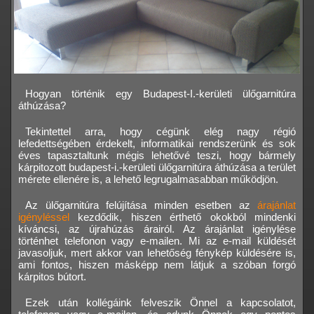
Hogyan történik egy Budapest-I.-kerületi ülőgarnitúra
áthúzása?
Tekintettel arra, hogy cégünk elég nagy régió
lefedettségében érdekelt, informatikai rendszerünk és sok
éves tapasztaltunk mégis lehetővé teszi, hogy bármely
kárpitozott budapest-i.-kerületi ülőgarnitúra áthúzása a terület
mérete ellenére is, a lehető legrugalmasabban működjön.
Az ülőgarnitúra felújítása minden esetben az
árajánlat
igényléssel
kezdődik, hiszen érthető okokból mindenki
kíváncsi, az újrahúzás árairól. Az árajánlat igénylése
történhet telefonon vagy e-mailen. Mi az e-mail küldését
javasoljuk, mert akkor van lehetőség fénykép küldésére is,
ami fontos, hiszen másképp nem látjuk a szóban forgó
kárpitos bútort.
Ezek után kollégáink felveszik Önnel a kapcsolatot,