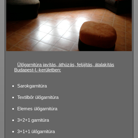
Ülőgarnitúra javítás, áthúzás, felújítás, átalakítás
Budapest-I.-kerületben:
Sarokgarnitúra
Textilbőr ülőgarnitúra
Elemes ülőgarnitúra
3+2+1 garnitúra
3+1+1 ülőgarnitúra