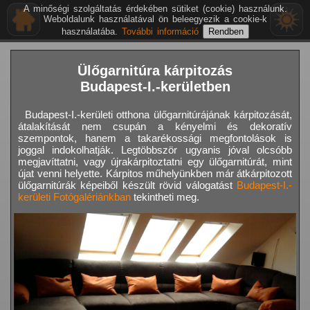
A minőségi szolgáltatás érdekében sütiket (cookie) használunk.
Weboldalunk használatával ön beleegyezik a cookie-k
használatába.
További információ
Ülőgarnitúra kárpitozás
Budapest-I.-kerületben
Budapest-I.-kerületi otthona ülőgarnitúrájának kárpitozását,
átalakítását nem csupán a kényelmi és dekoratív
szempontok, hanem a takarékossági megfontolások is
joggal indokolhatják. Legtöbbször ugyanis jóval olcsóbb
megjavíttatni, vagy újrakárpitoztatni egy ülőgarnitúrát, mint
újat venni helyette. Kárpitos műhelyünkben már átkárpitozott
ülőgarnitúrák képeiből készült rövid válogatást
Budapest-I.-
kerületi Fotógalériánkban
tekintheti meg.