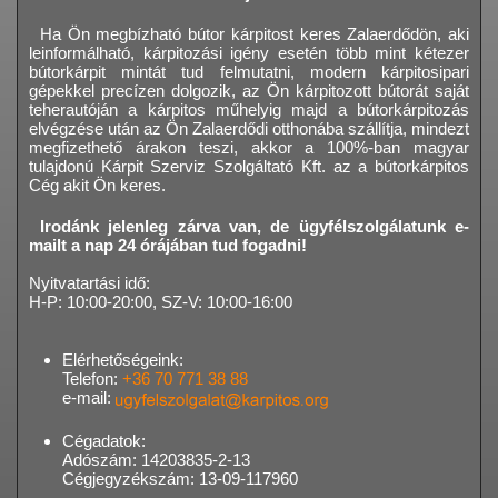
Ha Ön megbízható bútor kárpitost keres Zalaerdődön, aki
leinformálható, kárpitozási igény esetén több mint kétezer
bútorkárpit mintát tud felmutatni, modern kárpitosipari
gépekkel precízen dolgozik, az Ön kárpitozott bútorát saját
teherautóján a kárpitos műhelyig majd a bútorkárpitozás
elvégzése után az Ön Zalaerdődi otthonába szállítja, mindezt
megfizethető árakon teszi, akkor a 100%-ban magyar
tulajdonú Kárpit Szerviz Szolgáltató Kft. az a bútorkárpitos
Cég akit Ön keres.
Irodánk jelenleg zárva van, de ügyfélszolgálatunk e-
mailt a nap 24 órájában tud fogadni!
Nyitvatartási idő:
H-P: 10:00-20:00, SZ-V: 10:00-16:00
Elérhetőségeink:
Telefon:
+36 70 771 38 88
e-mail:
Cégadatok:
Adószám: 14203835-2-13
Cégjegyzékszám: 13-09-117960