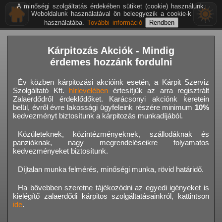
A minőségi szolgáltatás érdekében sütiket (cookie) használunk.
Weboldalunk használatával ön beleegyezik a cookie-k
használatába.
További információ
Kárpitozás Akciók - Mindig
érdemes hozzánk fordulni
Év közben kárpitozási akcióink esetén, a Kárpit Szerviz
Szolgáltató Kft.
hírlevelében
értesítjük az arra regisztrált
Zalaerdődről érdeklődőket. Karácsonyi akciónk keretein
belül, évről évre lakossági ügyfeleink részére minimum
10%
kedvezményt biztosítunk a kárpitozás munkadíjából.
Közületeknek, közintézményeknek, szállodáknak és
panzióknak, nagy megrendeléseikre folyamatos
kedvezményeket biztosítunk.
Díjtalan munka felmérés, minőségi munka, rövid határidő.
Ha bővebben szeretne tájékozódni az egyedi igényeket is
kielégítő zalaerdődi kárpitos szolgáltatásainkról, kattintson
ide
.