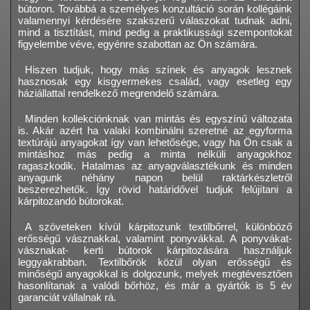
bútoron. Továbbá a személyes konzultáció során kollégáink
valamennyi kérdésére szakszerű válaszokat tudnak adni,
mind a tisztítást, mind pedig a praktikussági szempontokat
figyelembe véve, egyénre szabottan az Ön számára.
Hiszen tudjuk, hogy más színek és anyagok lesznek
hasznosak egy kisgyermekes család, vagy esetleg egy
háziállattal rendelkező megrendelő számára.
Minden kollekciónknak van mintás és egyszínű változata
is. Akár azért ha valaki kombinálni szeretné az egyforma
textúrájú anyagokat így van lehetősége, vagy ha Ön csak a
mintáshoz más pedig a minta nélküli anyagokhoz
ragaszkodik. Hatalmas az anyagválasztékunk és minden
anyagunk néhány napon belül raktárkészletről
beszerezhetők. Így rövid határidővel tudjuk felújítani a
kárpitozandó bútorokat.
A szöveteken kívül kárpitozunk textilbőrrel, különböző
erősségű vásznakkal, valamint ponyvákkal. A ponyvákat-
vásznakat- kerti bútorok kárpitozására használjuk
leggyakrabban. Textilbőrök közül olyan erősségű és
minőségű anyagokkal is dolgozunk, melyek megtévesztően
hasonlítanak a valódi bőrhöz, és már a gyártók is 5 év
garanciát vállalnak rá.