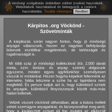
A minőségi szolgáltatás érdekében sütiket (cookie) használunk.
Weboldalunk használatával ön beleegyezik a cookie-k
használatába.
További információ
Kárpitos .org Vöckönd -
Szövetminták
A kárpitozás során nagyon fontos, hogy jó minőségű
anyagot válasszunk, hiszen ez nagyban befolyásolja
bútorunk esztétikai megjelenését, de tartósságát és
rugalmasságát is.
Mi több száz jó minőségű kollekcióval (kb. 2.000 darab
minta, szín- textúra- és anyag- szerint) dolgozunk
egyszerre, minden egyes ügyfelünkhöz személyesen
visszük ki mintáinkat. Hiszen hogyha képeiket feltennénk az
internetre, hiába tetszene a színe ha az tapintásra nem
megfelelő. És persze tudjuk azt is, hogy különböző színek
és anyagok, különböző fényviszonyok között más-más
hatást keltenek.
Velünk viszont vöcköndi otthonában, akár a bútora mellett
veheti szemügyre anyagainkat, és bizonyosodhat meg arról,
hogy a kiválasztott szövet jól fog mutatni az elkészült