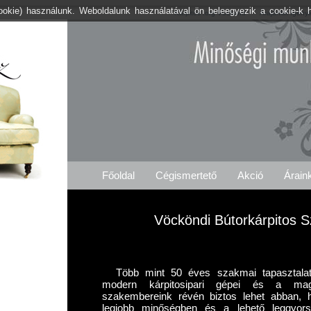
cookie) használunk. Weboldalunk használatával ön beleegyezik a cookie-k 
Kárpitos .org Vöckönd
Árajánlat Igényl
Főoldal
Cégismertető
Akció
Árain
Vöcköndi Bútorkárpitos S
Több mint 50 éves szakmai tapasztalat
modern kárpitosipari gépei és a maga
szakembereink révén biztos lehet abban,
legjobb minőségben és a lehető leggyorsa