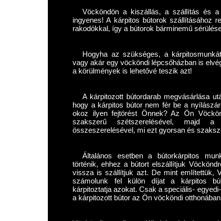
Vöcköndön a kiszállás, a szállítás és a 
ingyenes! A kárpitos bútorok szállításához r
rakodókkal, így a bútorok bárminemű sérülése 
Hogyha az szükséges, a kárpitosmunkát
vagy akár egy vöcköndi lépcsőházban is elvég
a körülmények is lehetővé teszik azt!
A kárpitozott bútordarab megvásárlása ut
hogy a kárpitos bútor nem fér be a nyílászá
okoz ilyen fejtörést Önnek? Az Ön Vöckönd
szakszerű szétszerelésével, majd a
összeszerelésével, mi ezt gyorsan és szaksz
Általános esetben a bútorkárpitos mun
történik, ehhez a bútort elszállítjuk Vöckön
vissza is szállítjuk azt. De mint említett
számolunk fel külön díjat a kárpitos bút
kárpitoztatja azokat. Csak a speciális- egyed
a kárpitozott bútor az Ön vöcköndi otthonában 