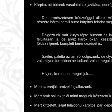
Kárpitozott bútorok vasalatainak javítása, cseré
De természetesen készséggel állunk Vö
részére bármi nemű bútor kárpitos feladat me
Dolgoztunk már kutya tépte bútoron és lak
felújításán is, de árvíz károk okán, készí
földszintjének komplett berendezését is.
Széles paletta az amiről dolgozunk, de ol
valamilyen formában ne tudtunk volna megold
Hívjon, keressen, megoldjuk.....
Mert szeretjük amivel foglalkozunk.
Mert amit nálunk talál mind magunk készítettük
Mert kifizetett, saját tulajdonú kárpitos ipari gé