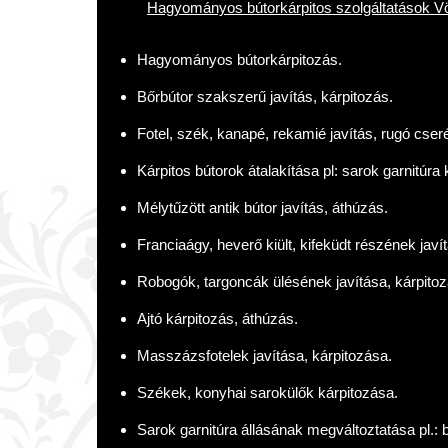
Hagyományos bútorkárpitos szolgáltatások V
Hagyományos bútorkárpitozás.
Bőrbútor szakszerű javítás, kárpitozás.
Fotel, szék, kanapé, rekamié javítás, rugó cseré
Kárpitos bútorok átalakítása pl: sarok garnitúra 
Mélytűzött antik bútor javítás, áthúzás.
Franciaágy, heverő kiült, kifeküdt részének javí
Robogók, targoncák ülésének javítása, kárpitoz
Ajtó kárpitozás, áthúzás.
Masszázsfotelek javítása, kárpitozása.
Székek, konyhai sarokülők kárpitozása.
Sarok garnitúra állásának megváltoztatása pl.: b