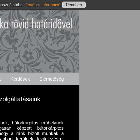
használatába.
További információ
és
Vöcköndi Szolgáltatásaink
Elérhetőségeink
k
Kérdések
Elérhetőség
zolgáltatásaink
unk, bútorkárpitos műhelyünk
san képzett bútorkárpitos
 hogy a ránk bízott munkák a
bban kerülnek kivitelezésre,