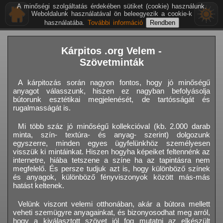
A minőségi szolgáltatás érdekében sütiket (cookie) használunk.
Weboldalunk használatával ön beleegyezik a cookie-k
használatába.
További információ
Kárpitos .org Velem -
Szövetminták
A kárpitozás során nagyon fontos, hogy jó minőségű
anyagot válasszunk, hiszen ez nagyban befolyásolja
bútorunk esztétikai megjelenését, de tartósságát és
rugalmasságát is.
Mi több száz jó minőségű kollekcióval (kb. 2.000 darab
minta, szín- textúra- és anyag- szerint) dolgozunk
egyszerre, minden egyes ügyfelünkhöz személyesen
visszük ki mintáinkat. Hiszen hogyha képeiket feltennénk az
internetre, hiába tetszene a színe ha az tapintásra nem
megfelelő. És persze tudjuk azt is, hogy különböző színek
és anyagok, különböző fényviszonyok között más-más
hatást keltenek.
Velünk viszont velemi otthonában, akár a bútora mellett
veheti szemügyre anyagainkat, és bizonyosodhat meg arról,
hogy a kiválasztott szövet jól fog mutatni az elkészült