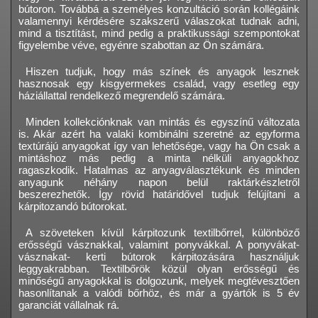
bútoron. Továbbá a személyes konzultáció során kollégáink
valamennyi kérdésére szakszerű válaszokat tudnak adni,
mind a tisztítást, mind pedig a praktikussági szempontokat
figyelembe véve, egyénre szabottan az Ön számára.
Hiszen tudjuk, hogy más színek és anyagok lesznek
hasznosak egy kisgyermekes család, vagy esetleg egy
háziállattal rendelkező megrendelő számára.
Minden kollekciónknak van mintás és egyszínű változata
is. Akár azért ha valaki kombinálni szeretné az egyforma
textúrájú anyagokat így van lehetősége, vagy ha Ön csak a
mintáshoz más pedig a minta nélküli anyagokhoz
ragaszkodik. Hatalmas az anyagválasztékunk és minden
anyagunk néhány napon belül raktárkészletről
beszerezhetők. Így rövid határidővel tudjuk felújítani a
kárpitozandó bútorokat.
A szöveteken kívül kárpitozunk textilbőrrel, különböző
erősségű vásznakkal, valamint ponyvákkal. A ponyvákat-
vásznakat- kerti bútorok kárpitozására használjuk
leggyakrabban. Textilbőrök közül olyan erősségű és
minőségű anyagokkal is dolgozunk, melyek megtévesztően
hasonlítanak a valódi bőrhöz, és már a gyártók is 5 év
garanciát vállalnak rá.