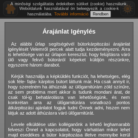
A minőségi szolgáltatás érdekében sütiket (cookie) használunk.
Weboldalunk használatával ön beleegyezik a cookie-k
használatába.
További információ
Árajánlat Igénylés
Az alábbi űrlap segítségévél bútorkárpitozási árajánlat
igénylését Velemről percek alatt tudja kezdeményezni. Arra
is lehetősége van az űrlapon keresztül, hogy felújításra váró
ülő vagy fekvő bútoráról képeket küldjön részünkre,
egyszerre három darabot.
Kérjük használja a képküldés funkciót, ha lehetséges, elég
sok féle- fajta- kárpitos bútort láttunk már. Ha csak annyit ír,
hogy szeretném ha áthúznák az ülőgarnitúrám zöld színűre,
az sem probléma mert akkor is tudunk mondani árat, de
csak tól-ig behatárolásra van lehetőségünk, és nem
konkrétan arra az ülőgarnitúrára vonatkozó pontos
átkárpitozási ajánlatot fogjuk tudni Önnek adni, hiszen nem
látjuk az adott áthúzásra váró ülőgarnitúrát.
Levele elküldése után kolléganőnk a lehető leghamarabb
felveszi Önnel a kapcsolatot, hogy várhatóan mikor lehet
majd esedékes a bútor kárpitozása illetve mennyibe kerül