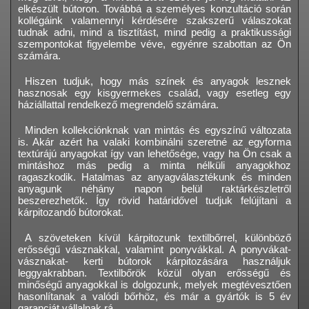
elkészült bútoron. Továbbá a személyes konzultáció során
kollégáink valamennyi kérdésére szakszerű válaszokat
tudnak adni, mind a tisztítást, mind pedig a praktikussági
szempontokat figyelembe véve, egyénre szabottan az Ön
számára.
Hiszen tudjuk, hogy más színek és anyagok lesznek
hasznosak egy kisgyermekes család, vagy esetleg egy
háziállattal rendelkező megrendelő számára.
Minden kollekciónknak van mintás és egyszínű változata
is. Akár azért ha valaki kombinálni szeretné az egyforma
textúrájú anyagokat így van lehetősége, vagy ha Ön csak a
mintáshoz más pedig a minta nélküli anyagokhoz
ragaszkodik. Hatalmas az anyagválasztékunk és minden
anyagunk néhány napon belül raktárkészletről
beszerezhetők. Így rövid határidővel tudjuk felújítani a
kárpitozandó bútorokat.
A szöveteken kívül kárpitozunk textilbőrrel, különböző
erősségű vásznakkal, valamint ponyvákkal. A ponyvákat-
vásznakat- kerti bútorok kárpitozására használjuk
leggyakrabban. Textilbőrök közül olyan erősségű és
minőségű anyagokkal is dolgozunk, melyek megtévesztően
hasonlítanak a valódi bőrhöz, és már a gyártók is 5 év
garanciát vállalnak rá.