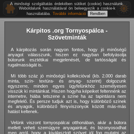
A minőségi szolgáltatás érdekében sütiket (cookie) használunk.
Weboldalunk használatával ön beleegyezik a cookie-k
használatába.
További információ
Kárpitos .org Tornyospálca -
Szövetminták
A kárpitozás során nagyon fontos, hogy jó minőségű
anyagot válasszunk, hiszen ez nagyban befolyásolja
bútorunk esztétikai megjelenését, de tartósságát és
rugalmasságát is.
Mi több száz jó minőségű kollekcióval (kb. 2.000 darab
minta, szín- textúra- és anyag- szerint) dolgozunk
egyszerre, minden egyes ügyfelünkhöz személyesen
visszük ki mintáinkat. Hiszen hogyha képeiket feltennénk az
internetre, hiába tetszene a színe ha az tapintásra nem
megfelelő. És persze tudjuk azt is, hogy különböző színek
és anyagok, különböző fényviszonyok között más-más
hatást keltenek.
Velünk viszont tornyospálcai otthonában, akár a bútora
mellett veheti szemügyre anyagainkat, és bizonyosodhat
meg arról, hogy a kiválasztott szövet jól fog mutatni az