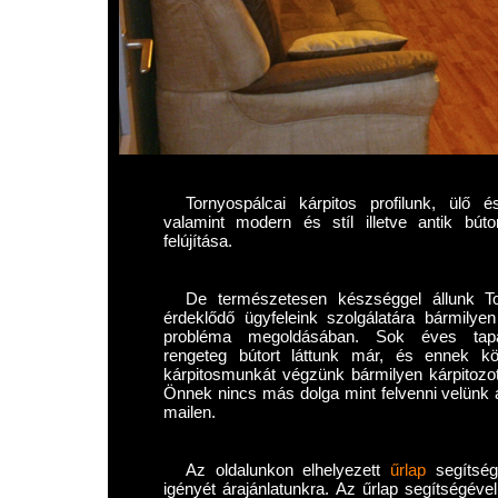
Tornyospálcai kárpitos profilunk, ülő 
valamint modern és stíl illetve antik búto
felújítása.
De természetesen készséggel állunk To
érdeklődő ügyfeleink szolgálatára bármilyen
probléma megoldásában. Sok éves tapa
rengeteg bútort láttunk már, és ennek k
kárpitosmunkát végzünk bármilyen kárpitozott
Önnek nincs más dolga mint felvenni velünk a
mailen.
Az oldalunkon elhelyezett
űrlap
segítségé
igényét árajánlatunkra. Az űrlap segítségéve