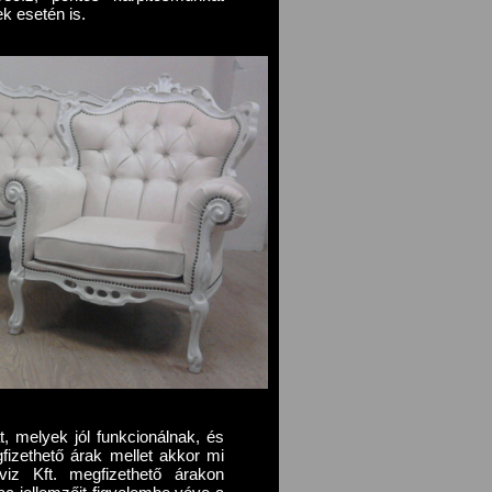
k esetén is.
, melyek jól funkcionálnak, és
fizethető árak mellet akkor mi
viz Kft. megfizethető árakon