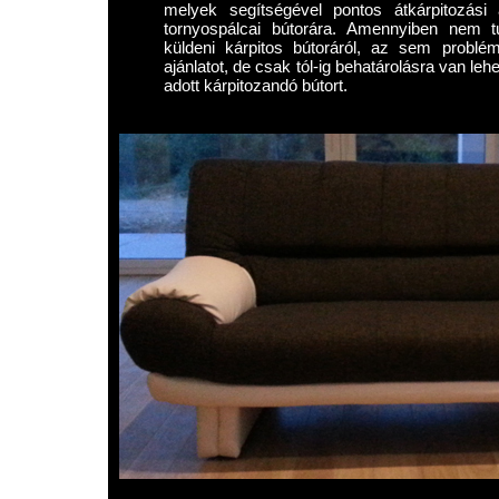
melyek segítségével pontos átkárpitozási 
tornyospálcai bútorára. Amennyiben nem t
küldeni kárpitos bútoráról, az sem problé
ajánlatot, de csak tól-ig behatárolásra van le
adott kárpitozandó bútort.