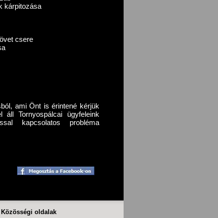
k kárpitozása
s
zövet csere
sa
ból, ami Önt is érintené kérjük
áll Tornyospálcai ügyfeleink
zással kapcsolatos probléma
Közösségi oldalak