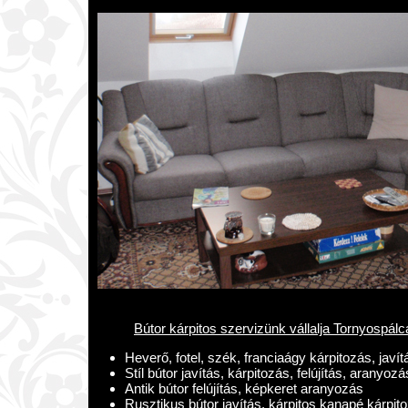
Bútor kárpitos szervizünk vállalja Tornyospálc
Heverő, fotel, szék, franciaágy kárpitozás, javít
Stíl bútor javítás, kárpitozás, felújítás, aranyozá
Antik bútor felújítás, képkeret aranyozás
Rusztikus bútor javítás, kárpitos kanapé kárpit