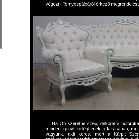
végezni Tornyospálcáról érkező megrendelése
Ha Ön szeretne szép, dekoratív bútorokat
minden igényt kielégítenek a lakásában, meg
vagyunk, akit keres, mert a Kárpit Szer