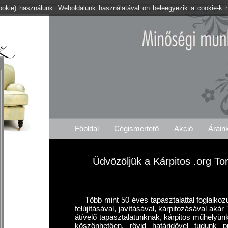
cookie) használunk. Weboldalunk használatával ön beleegyezik a cookie-k 
Kárpitos .org Tornyospálca
Árajánlat Igénylés
Főoldal
Cégismertető
Akció
Árain
Üdvözöljük a Kárpitos .org To
Több mint 50 éves tapasztalattal foglalkoz
felújításával, javításával, kárpitozásával aká
átívelő tapasztalatunknak, kárpitos műhelyün
köszönhetően, rövid határidővel tudunk p