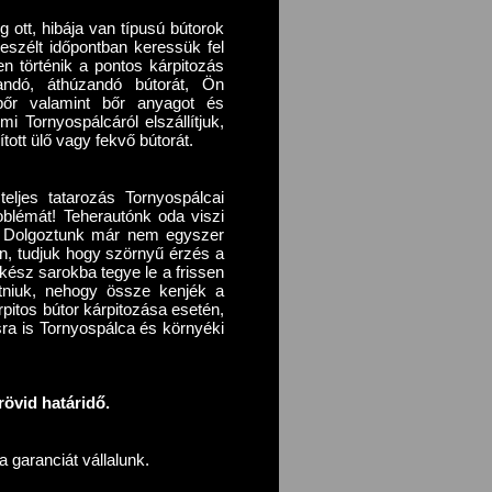
eg ott, hibája van típusú bútorok
eszélt időpontban keressük fel
n történik a pontos kárpitozás
ítandó, áthúzandó bútorát, Ön
lbőr valamint bőr anyagot és
i Tornyospálcáról elszállítjuk,
ított ülő vagy fekvő bútorát.
teljes tatarozás Tornyospálcai
blémát! Teherautónk oda viszi
i. Dolgoztunk már nem egyszer
oron, tudjuk hogy szörnyű érzés a
lkész sarokba tegye le a frissen
gatniuk, nehogy össze kenjék a
pitos bútor kárpitozása esetén,
sra is Tornyospálca és környéki
övid határidő.
 garanciát vállalunk.