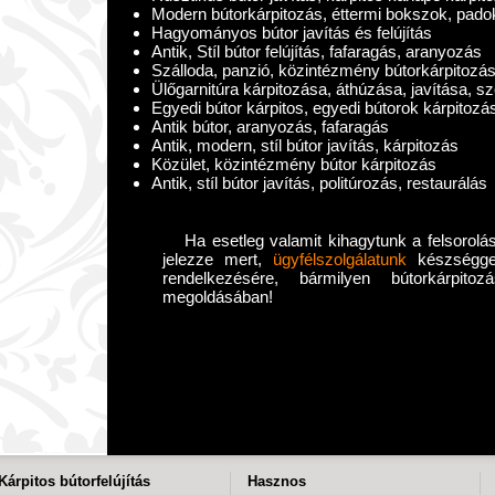
Modern bútorkárpitozás, éttermi bokszok, pado
Hagyományos bútor javítás és felújítás
Antik, Stíl bútor felújítás, fafaragás, aranyozás
Szálloda, panzió, közintézmény bútorkárpitozá
Ülőgarnitúra kárpitozása, áthúzása, javítása, s
Egyedi bútor kárpitos, egyedi bútorok kárpitozá
Antik bútor, aranyozás, fafaragás
Antik, modern, stíl bútor javítás, kárpitozás
Közület, közintézmény bútor kárpitozás
Antik, stíl bútor javítás, politúrozás, restaurálás
Ha esetleg valamit kihagytunk a felsorolás
jelezze mert,
ügyfélszolgálatunk
készséggel 
rendelkezésére, bármilyen bútorkárpito
megoldásában!
Kárpitos bútorfelújítás
Hasznos