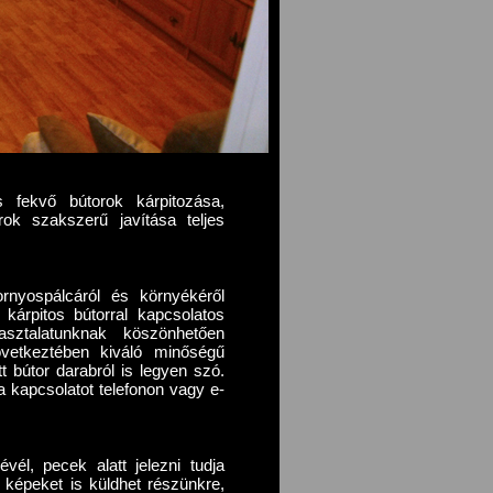
és fekvő bútorok kárpitozása,
rok szakszerű javítása teljes
rnyospálcáról és környékéről
 kárpitos bútorral kapcsolatos
sztalatunknak köszönhetően
övetkeztében kiváló minőségű
 bútor darabról is legyen szó.
 kapcsolatot telefonon vagy e-
vél, pecek alatt jelezni tudja
l képeket is küldhet részünkre,