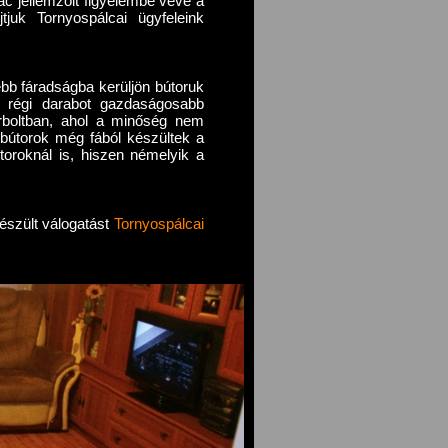
c jellemzőit figyelembe véve a
jtjuk Tornyospálcai ügyfeleink
bb fáradságba kerüljön bútoruk
y régi darabot gazdaságosabb
útorboltban, ahol a minőség nem
 bútorok még fából készültek a
útoroknál is, hiszen némelyik a
készült válogatást
Tornyospálcai