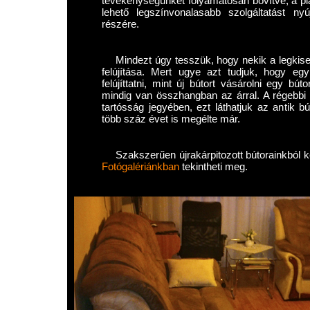
tevékenységünket folyamatosan bővítve, a pia
lehető legszínvonalasabb szolgáltatást nyú
részére.
Mindezt úgy tesszük, hogy nekik a legkise
felújítása. Mert ugye azt tudjuk, hogy eg
felújíttatni, mint új bútort vásárolni egy b
mindig van összhangban az árral. A régebbi
tartósság jegyében, ezt láthatjuk az antik b
több száz évet is megélte már.
Szakszerűen újrakárpitozott bútorainkból 
Fotógalériánkban
tekintheti meg.