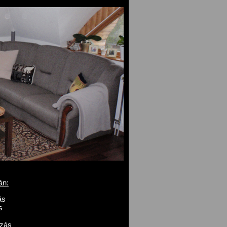
án:
ás
s
ozás