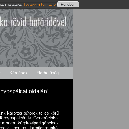
használatába.
További információ
Tornyospálcai Szolgáltatásaink
Elérhetőségeink
k
Kérdések
Elérhetőség
rnyospálcai oldalán!
unk kárpitos bútorok teljes körű
r Tornyospálcán is. Generációkat
k modern kárpitosipari gépeinek
recíz, pontos kárpitosmunkát