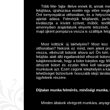
Több féle- fajta- illetve ennek itt, annak m
felújítása, újrahúzása esetén egy előre megb
Önt tornyospálcai otthonában, és a helyszíne
ajánlat adása. Felmérjük felújítandó, jav
kiválasztja a kívánt szövet, műbőr, texti
amennyiben árajánlatunk elnyerte tetszését, m
majd újként pompázva vissza is szállítjuk felúj
Most költözik új lakhelyére? Most lesz 
otthonában? Nekünk ez mind, nem jelent pro
vissza, elkészült bútorát ahova azt Ön kér
felújítás alatt álló ingatlanokból elhozott bút
tulajdonosoknak, hogy a bútor kárpitos egy fé
áthúzott bútort és ezután félve kell takar
munkások azt. Ezért cégünk telephelyén a kár
lehetőséget biztosítunk hosszabb idejű tárolá
ügyfeleink részére.
Díjtalan munka felmérés, minőségi munka, r
Minden általunk elvégzett munkára, anyagra