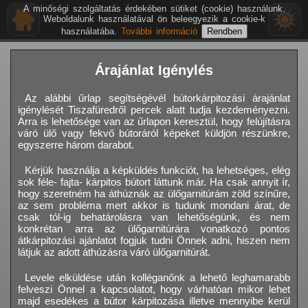
A minőségi szolgáltatás érdekében sütiket (cookie) használunk.
Weboldalunk használatával ön beleegyezik a cookie-k
használatába.
További információ
Árajánlat Igénylés
Az alábbi űrlap segítségévél bútorkárpitozási árajánlat
igénylését Tiszafüredről percek alatt tudja kezdeményezni.
Arra is lehetősége van az űrlapon keresztül, hogy felújításra
váró ülő vagy fekvő bútoráról képeket küldjön részünkre,
egyszerre három darabot.
Kérjük használja a képküldés funkciót, ha lehetséges, elég
sok féle- fajta- kárpitos bútort láttunk már. Ha csak annyit ír,
hogy szeretném ha áthúznák az ülőgarnitúrám zöld színűre,
az sem probléma mert akkor is tudunk mondani árat, de
csak tól-ig behatárolásra van lehetőségünk, és nem
konkrétan arra az ülőgarnitúrára vonatkozó pontos
átkárpitozási ajánlatot fogjuk tudni Önnek adni, hiszen nem
látjuk az adott áthúzásra váró ülőgarnitúrát.
Levele elküldése után kolléganőnk a lehető leghamarabb
felveszi Önnel a kapcsolatot, hogy várhatóan mikor lehet
majd esedékes a bútor kárpitozása illetve mennyibe kerül