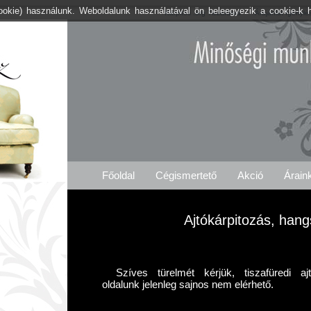
cookie) használunk. Weboldalunk használatával ön beleegyezik a cookie-k 
Kárpitos .org Tiszafüred
Árajánlat Igénylé
Főoldal
Cégismertető
Akció
Árain
Ajtókárpitozás, hang
Szíves türelmét kérjük, tiszafüredi aj
oldalunk jelenleg sajnos nem elérhető.