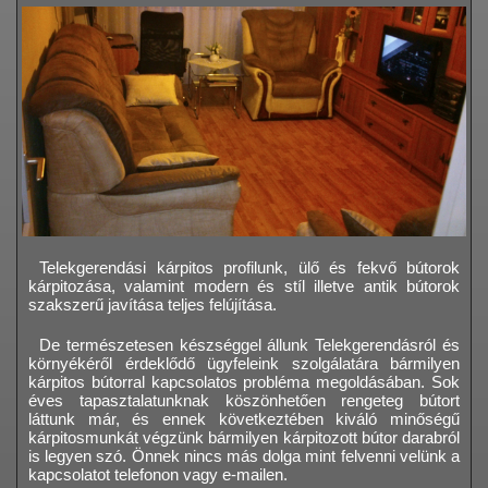
Telekgerendási kárpitos profilunk, ülő és fekvő bútorok
kárpitozása, valamint modern és stíl illetve antik bútorok
szakszerű javítása teljes felújítása.
De természetesen készséggel állunk Telekgerendásról és
környékéről érdeklődő ügyfeleink szolgálatára bármilyen
kárpitos bútorral kapcsolatos probléma megoldásában. Sok
éves tapasztalatunknak köszönhetően rengeteg bútort
láttunk már, és ennek következtében kiváló minőségű
kárpitosmunkát végzünk bármilyen kárpitozott bútor darabról
is legyen szó. Önnek nincs más dolga mint felvenni velünk a
kapcsolatot telefonon vagy e-mailen.