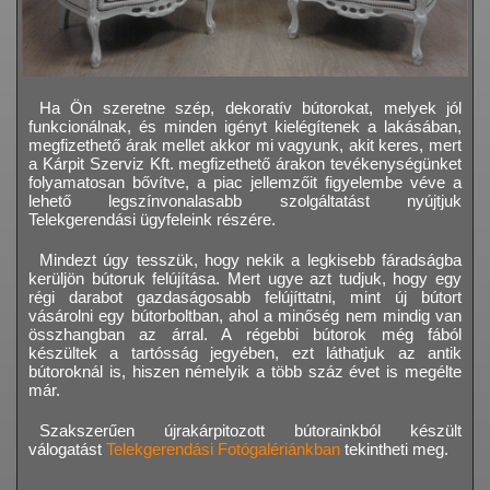
Ha Ön szeretne szép, dekoratív bútorokat, melyek jól
funkcionálnak, és minden igényt kielégítenek a lakásában,
megfizethető árak mellet akkor mi vagyunk, akit keres, mert
a Kárpit Szerviz Kft. megfizethető árakon tevékenységünket
folyamatosan bővítve, a piac jellemzőit figyelembe véve a
lehető legszínvonalasabb szolgáltatást nyújtjuk
Telekgerendási ügyfeleink részére.
Mindezt úgy tesszük, hogy nekik a legkisebb fáradságba
kerüljön bútoruk felújítása. Mert ugye azt tudjuk, hogy egy
régi darabot gazdaságosabb felújíttatni, mint új bútort
vásárolni egy bútorboltban, ahol a minőség nem mindig van
összhangban az árral. A régebbi bútorok még fából
készültek a tartósság jegyében, ezt láthatjuk az antik
bútoroknál is, hiszen némelyik a több száz évet is megélte
már.
Szakszerűen újrakárpitozott bútorainkból készült
válogatást
Telekgerendási Fotógalériánkban
tekintheti meg.