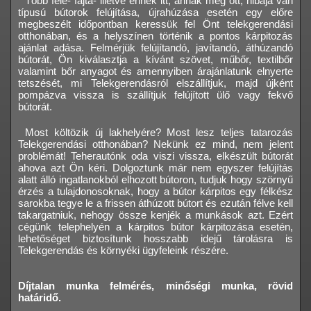
Több féle- fajta- illetve ennek itt, annak meg ott, hibája van
típusú bútorok felújítása, újrahúzása esetén egy előre
megbeszélt időpontban keressük fel Önt telekgerendási
otthonában, és a helyszínen történik a pontos kárpitozás
ajánlat adása. Felmérjük felújítandó, javítandó, áthúzandó
bútorát, Ön kiválasztja a kívánt szövet, műbőr, textilbőr
valamint bőr anyagot és amennyiben árajánlatunk elnyerte
tetszését, mi Telekgerendásról elszállítjuk, majd újként
pompázva vissza is szállítjuk felújított ülő vagy fekvő
bútorát.
Most költözik új lakhelyére? Most lesz teljes tatarozás
Telekgerendási otthonában? Nekünk ez mind, nem jelent
problémát! Teherautónk oda viszi vissza, elkészült bútorát
ahova azt Ön kéri. Dolgoztunk már nem egyszer felújítás
alatt álló ingatlanokból elhozott bútoron, tudjuk hogy szörnyű
érzés a tulajdonosoknak, hogy a bútor kárpitos egy félkész
sarokba tegye le a frissen áthúzott bútort és ezután félve kell
takargatniuk, nehogy össze kenjék a munkások azt. Ezért
cégünk telephelyén a kárpitos bútor kárpitozása esetén,
lehetőséget biztosítunk hosszabb idejű tárolásra is
Telekgerendás és környéki ügyfeleink részére.
Díjtalan munka felmérés, minőségi munka, rövid
határidő.