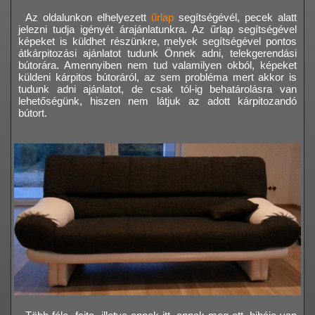
Az oldalunkon elhelyezett
űrlap
segítségévél, pecek alatt
jelezni tudja igényét árajánlatunkra. Az űrlap segítségével
képeket is küldhet részünkre, melyek segítségével pontos
átkárpitozási ajánlatot tudunk Önnek adni, telekgerendási
bútorára. Amennyiben nem tud valamilyen okból, képeket
küldeni kárpitos bútoráról, az sem probléma mert akkor is
tudunk adni ajánlatot, de csak tól-ig behatárolásra van
lehetőségünk, hiszen nem látjuk az adott kárpitozandó
bútort.