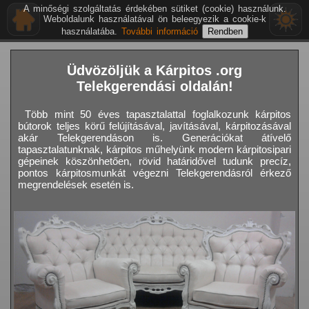
A minőségi szolgáltatás érdekében sütiket (cookie) használunk.
Weboldalunk használatával ön beleegyezik a cookie-k
használatába.
További információ
Üdvözöljük a Kárpitos .org
Telekgerendási oldalán!
Több mint 50 éves tapasztalattal foglalkozunk kárpitos
bútorok teljes körű felújításával, javításával, kárpitozásával
akár Telekgerendáson is. Generációkat átívelő
tapasztalatunknak, kárpitos műhelyünk modern kárpitosipari
gépeinek köszönhetően, rövid határidővel tudunk precíz,
pontos kárpitosmunkát végezni Telekgerendásról érkező
megrendelések esetén is.