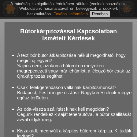
A minőségi szolgáltatás érdekében sütiket (cookie) használunk.
Weboldalunk használatával ön beleegyezik a cookie-k
használatába.
További információ
Bútorkárpitozással Kapcsolatban
Ismételt Kérdések
A textilbőr bútor átkárpitozása nélkül megoldható, hogy
megint új legyen?
Sajnos nem, azokon a bútorokon melyeken
megrepedezett vagy már lehámlott a lélegző bőr csak az
újrakárpitozás segíthet.
Csak Telekgerendáson vállalnak kárpitosmunkát?
Budapest, Pest megye és Jász Nagykun Szolnok megye
egész területén.
Az oda-vissza szállítást kinek kell megoldani?
Cégünk rendelkezik saját teherautóval, a bútor szállítását
avval oldjuk meg.
Kiszakadt, megnyúlt a kárpitos bútorom kárpitja. Ki tudják
javítani?