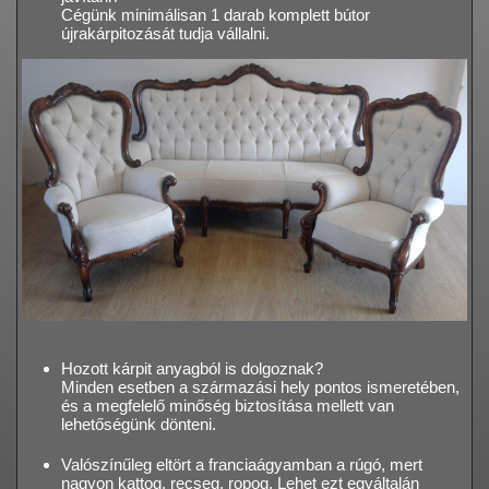
Cégünk minimálisan 1 darab komplett bútor
újrakárpitozását tudja vállalni.
Hozott kárpit anyagból is dolgoznak?
Minden esetben a származási hely pontos ismeretében,
és a megfelelő minőség biztosítása mellett van
lehetőségünk dönteni.
Valószínűleg eltört a franciaágyamban a rúgó, mert
nagyon kattog, recseg, ropog. Lehet ezt egyáltalán