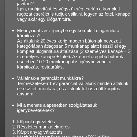
javítani?
Igen, rugójavítást és végszükség esetén a komplett
rugózat cseréjét is tudjuk vállalni, legyen az fotel, kanapé
vagy akár egy ülőgarnitúra.
Mennyi időt vesz igénybe egy komplett ülőgarnitúra
kárpitozás?
Az általunk 20 éves korig modern bútornak nevezett
kategóriában átlagosan 5 munkanap alatt készül el egy
komplett ülőgarnitúra áthúzása (3 személyes kanapé + 2
személyes kanapé + fotel). Az ennél öregebb bútorok
esetében 10-20 munkanapot is igénybe vehet a
kárpitozás, restaurálás.
Vállalnak-e garanciát munkáikra?
Természetesen 1 év garanciát vállalunk minden általunk
elkészített munkára, és általunk felhasznált kárpitos
anyagra.
Mi a menete alapesetben szolgáltatásuk
igénybevételének?
Időpont egyeztetés
Részletes munkafelmérés
Kárpit anyag választás