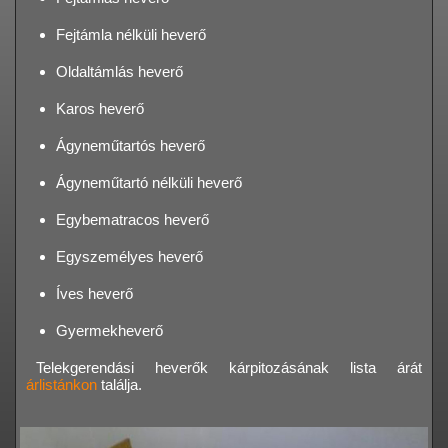
Fejtámla nélküli heverő
Oldaltámlás heverő
Karos heverő
Ágyneműtartós heverő
Ágyneműtartó nélküli heverő
Egybematracos heverő
Egyszemélyes heverő
Íves heverő
Gyermekheverő
Telekgerendási heverők kárpitozásának lista árát
árlistánkon
találja.