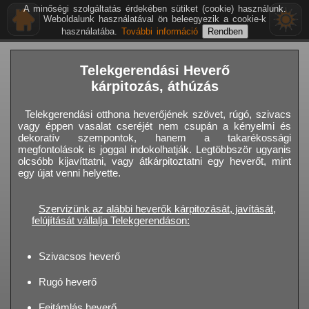
A minőségi szolgáltatás érdekében sütiket (cookie) használunk.
Weboldalunk használatával ön beleegyezik a cookie-k
használatába.
További információ
Telekgerendási Heverő
kárpitozás, áthúzás
Telekgerendási otthona heverőjének szövet, rúgó, szivacs
vagy éppen vasalat cseréjét nem csupán a kényelmi és
dekoratív szempontok, hanem a takarékossági
megfontolások is joggal indokolhatják. Legtöbbször ugyanis
olcsóbb kijavíttatni, vagy átkárpitoztatni egy heverőt, mint
egy újat venni helyette.
Szervizünk az alábbi heverők kárpitozását, javítását,
felújítását vállalja Telekgerendáson:
Szivacsos heverő
Rugó heverő
Fejtámlás heverő