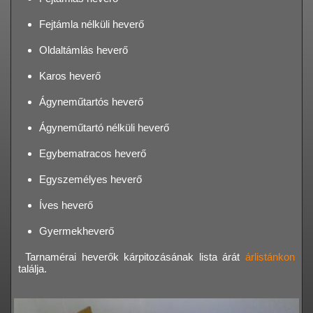
Fejtámla nélküli heverő
Oldaltámlás heverő
Karos heverő
Ágyneműtartós heverő
Ágyneműtartó nélküli heverő
Egybematracos heverő
Egyszemélyes heverő
Íves heverő
Gyermekheverő
Tarnamérai heverők kárpitozásának lista árát
árlistánkon
találja.