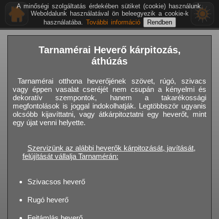
A minőségi szolgáltatás érdekében sütiket (cookie) használunk.
Weboldalunk használatával ön beleegyezik a cookie-k
használatába.
További információ
Tarnamérai Heverő kárpitozás,
áthúzás
Tarnamérai otthona heverőjének szövet, rúgó, szivacs
vagy éppen vasalat cseréjét nem csupán a kényelmi és
dekoratív szempontok, hanem a takarékossági
megfontolások is joggal indokolhatják. Legtöbbször ugyanis
olcsóbb kijavíttatni, vagy átkárpitoztatni egy heverőt, mint
egy újat venni helyette.
Szervizünk az alábbi heverők kárpitozását, javítását,
felújítását vállalja Tarnamérán:
Szivacsos heverő
Rugó heverő
Fejtámlás heverő