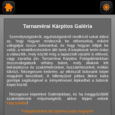
Tarnamérai Kárpitos Galéria
Személyiségünkről, egyéniségünkről rendkívül sokat elárul
az, hogy hogyan rendezzük be otthonunkat, miként
válogatjuk össze bútorainkat, és hogy hogyan töltjük be
velük, a rendelkezésünkre álló teret. A kárpitosok terén óriási
a választék, mely között még a tapasztalt vásárló is eltéved,
vagy zavarba jön. Tarnamérai Kárpitos Fotógalériánkban
összeválogattunk néhány bútort, mely általunk lett
bekárpitozva és szakértelmünket, hozzáértésünket, méltán
tükrözi. Nézegessen kedvére, az elkészült bútoraink képei
magukért beszélnek. A billentyűzet jobbra illetve balra
gombjai segítségével is kényelmesen lépkedhet a bútorok
képei között.
Nézegesse képeinket Galériánkban, és ha meggyőződött
szakértelmünk milyenségéről, akkor lépjen velünk
kapcsolatba
!
Fotógalériánkat ide tapintva tudja megnyitni