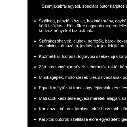
Szentjakabfai egyedi, speciális bútor kárpitos 
Szálloda, panzió, közület, közintézmény, egyház,
körű felújítása. Részükre nagyobb megrendelé
kedvezményeket biztosítunk.
Szórakozóhelyek, clubok, sörözők, bárok boksza
asztalainak áthúzása, javítása, teljes felújítása.
Kozmetikai, fodrász, fogorvosi székek újra kárp
Zárt haszongépjárművek, teherautók raktér kár
Munkagépek, motorülések ülés szivacsának pót
Egyedi mélytűzött franciaágy fejtámlák készítés
Matracok készítése egyedi méretek alapján, kár
Kárpitozott bútorok tárolása, akár hosszabb időr
Kárpitos bútorok szállítása előre egyeztetett ig