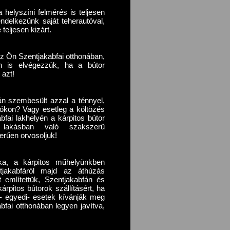
a helyszíni felmérés is teljesen
endelkezünk saját teherautóval,
teljesen kizárt.
z Ön Szentjakabfai otthonában,
n is elvégezzük, ha a bútor
 azt!
án szembesült azzal a ténnyel,
rókon? Vagy esetleg a költözés
fai lakhelyén a kárpitos bútor
 lakásban való szakszerű
erűen orvosoljuk!
ka, a kárpitos műhelyünkben
ntjakabfáról majd az áthúzás
t említettük, Szentjakabfán és
rpitos bútorok szállításért, ha
s- egyedi- esetek kívánják meg
bfai otthonában legyen javítva,