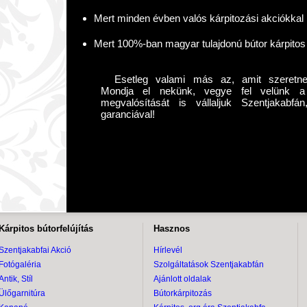
Mert minden évben valós kárpitozási akciókka
Mert 100%-ban magyar tulajdonú bútor kárpito
Esetleg valami más az, amit szeretne 
Mondja el nekünk, vegye fel velünk
megvalósítását is vállaljuk Szentjakabf
garanciával!
Kárpitos bútorfelújítás
Hasznos
Szentjakabfai Akció
Hírlevél
Fotógaléria
Szolgáltatások Szentjakabfán
Antik, Stíl
Ajánlott oldalak
Ülőgarnitúra
Bútorkárpitozás