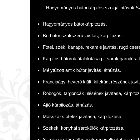
Hagyományos bútorkárpitos szolgáltatások Sz
Hagyományos bútorkárpitozás.
Bőrbútor szakszerű javítás, kárpitozás.
Fotel, szék, kanapé, rekamié javítás, rugó cseré
Kárpitos bútorok átalakítása pl: sarok garnitúra 
Mélytűzött antik bútor javítás, áthúzás.
Franciaágy, heverő kiült, kifeküdt részének javí
Robogók, targoncák ülésének javítása, kárpitoz
Ajtó kárpitozás, áthúzás.
Masszázsfotelek javítása, kárpitozása.
Székek, konyhai sarokülők kárpitozása.
Sarok garnitúra állásának megváltoztatása pl.: b