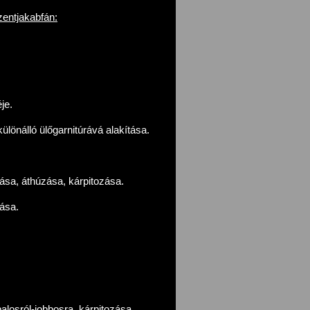
entjakabfán:
je.
különálló ülőgarnitúrává alakítása.
tása, áthúzása, kárpitozása.
ása.
alosról-jobbosra, kárpitozása.