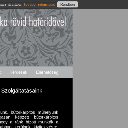
használatába.
További információ
Szentjakabfai Szolgáltatásaink
Elérhetőségeink
k
Kérdések
Elérhetőség
 Szolgáltatásaink
unk, bútorkárpitos műhelyünk
san képzett bútorkárpitos
 hogy a ránk bízott munkák a
bban kerülnek kivitelezésre,