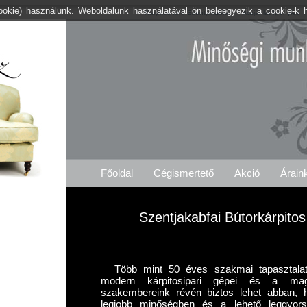
cookie) használunk. Weboldalunk használatával ön beleegyezik a cookie-k 
Kárpitos .org Szentjakabfa
Árajánlat Igénylés
Főoldal
Cégismertető
Akció
Árain
Szentjakabfai Bútorkárpitos
Több mint 50 éves szakmai tapasztalat
modern kárpitosipari gépei és a maga
szakembereink révén biztos lehet abban,
legjobb minőségben és a lehető leggyorsa