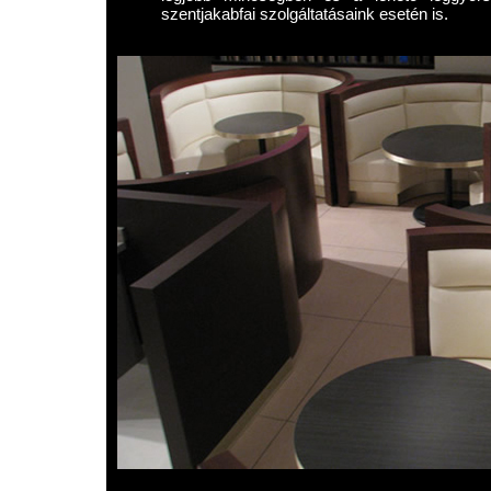
szentjakabfai szolgáltatásaink esetén is.