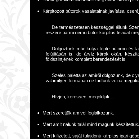
Kárpitozott bútorok vasalatainak javítása, cseré
De természetesen készséggel állunk Szent
részére bármi nemű bútor kárpitos feladat me
Dolgoztunk már kutya tépte bútoron és lak
felújításán is, de árvíz károk okán, készí
földszintjének komplett berendezését is.
Széles paletta az amiről dolgozunk, de ol
valamilyen formában ne tudtunk volna megold
Hívjon, keressen, megoldjuk.....
Mert szeretjük amivel foglalkozunk.
Mert amit nálunk talál mind magunk készítettük
Mert kifizetett, saját tulajdonú kárpitos ipari gé