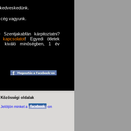
l kedveskedünk.
s cég vagyunk.
Szentjakabfán kárpitoztatni?
 a
kapcsolatot
! Egyedi ötletek
án, kiváló minőségben, 1 év
Közösségi oldalak
Jelöljön minket a
-on