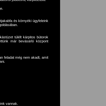
je.
jakabfa és környéki ügyfeleink
goldásában.
ástüzet túlélt kárpitos bútorok
tettünk már bevásárló központ
yan feladat még nem akadt, amit
ani.
.
peink vannak.