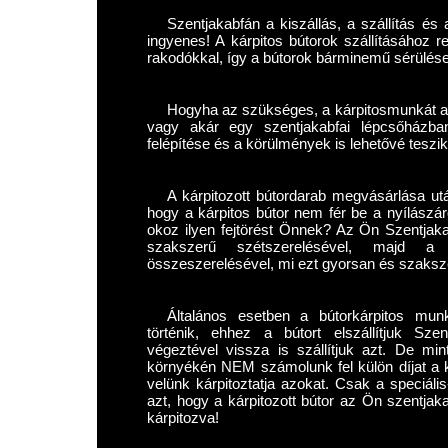
Szentjakabfán a kiszállás, a szállítás és 
ingyenes! A kárpitos bútorok szállításához r
rakodókkal, így a bútorok bárminemű sérülése 
Hogyha az szükséges, a kárpitosmunkát a
vagy akár egy szentjakabfai lépcsőházba
felépítése és a körülmények is lehetővé teszik
A kárpitozott bútordarab megvásárlása ut
hogy a kárpitos bútor nem fér be a nyílászá
okoz ilyen fejtörést Önnek? Az Ön Szentjakab
szakszerű szétszerelésével, majd a
összeszerelésével, mi ezt gyorsan és szaksz
Általános esetben a bútorkárpitos mun
történik, ehhez a bútort elszállítjuk Sze
végeztével vissza is szállítjuk azt. De min
környékén NEM számolunk fel külön díjat a ká
velünk kárpitoztatja azokat. Csak a speciáli
azt, hogy a kárpitozott bútor az Ön szentjaka
kárpitozva!