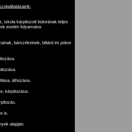
szolgáltatásaink:
 iskola kárpitozott bútorának teljes
sek esetén folyamatos
inak, bárszékeinek, biliárd és póker
itozása.
pitozása.
lása, áthúzása.
e, kárpitozása.
pitozás.
e is.
ények alapján.