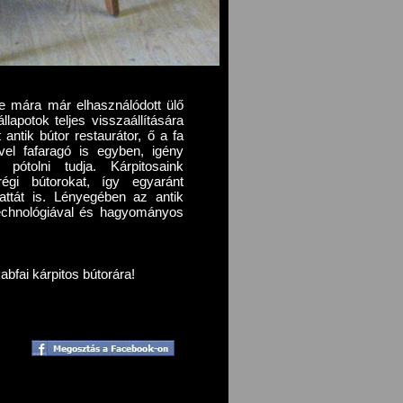
e mára már elhasználódott ülő
llapotok teljes visszaállítására
antik bútor restaurátor, ő a fa
ivel fafaragó is egyben, igény
pótolni tudja. Kárpitosaink
égi bútorokat, így egyaránt
vattát is. Lényegében az antik
technológiával és hagyományos
abfai kárpitos bútorára!