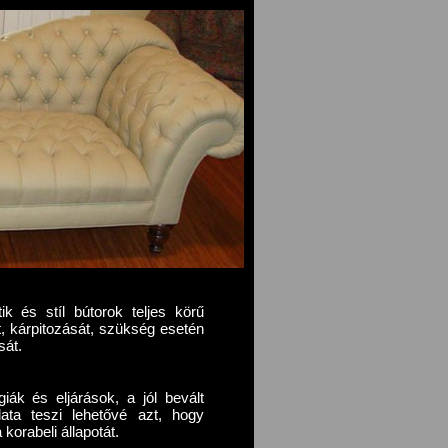
ik és stíl bútorok teljes körű
át, kárpitozását, szükség esetén
sát.
iák és eljárások, a jól bevált
ata teszi lehetővé azt, hogy
korabeli állapotát.