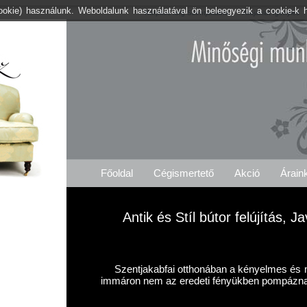
cookie) használunk. Weboldalunk használatával ön beleegyezik a cookie-k 
Kárpitos .org Szentjakabfa
Árajánlat Igénylés
Főoldal
Cégismertető
Akció
Árain
Antik és Stíl bútor felújítás, 
Szentjakabfai otthonában a kényelmes és m
immáron nem az eredeti fényükben pompázn