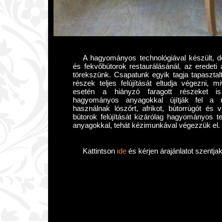
A hagyományos technológiával készült, d
és fekvőbútorok restaurálásánál, az eredeti á
törekszünk. Csapatunk egyik tagja tapasztalt 
részek teljes felújítását eltudja végezni, m
esetén a hiányzó faragott részeket is 
hagyományos anyagokkal újítják fel a r
használnak lószőrt, afrikot, bútorrúgót és 
bútorok felújítását kizárólag hagyományos 
anyagokkal, tehát kézimunkával végezzük el.
Kattintson
ide
és kérjen árajánlatot szentjak