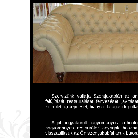
Szervizünk vállalja Szentjakabfán az ant
felújítását, restaurálását, fényezését, javítás
komplett újraépítését, hiányzó faragások pótlá
A jól begyakorolt hagyományos technológ
hagyományos restaurátor anyagok használ
visszaállítsuk az Ön szentjakabfai antik bútora 