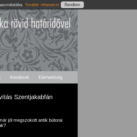
használatába.
További információ
Szentjakabfai Szolgáltatásaink
Elérhetőségeink
k
Kérdések
Elérhetőség
Javítás Szentjakabfán
ár jól megszokott antik bútorai
ak?