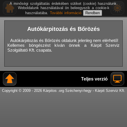
A minőségi szolgáltatás érdekében sütiket (cookie) használunk.
Weboldalunk használatával ön beleegyezik a cookie-k
használatába.
További információ
Autókárpitozás és Bőrözés
Autókárpitozás és Bőrözés oldalunk jelenleg nem elérhető!
Kellemes böngészést kíván önnek a Kárpit Szerviz
Szolgáltató Kft. csapata.
Teljes verzió
Copyright © 2009 - 2026 Kárpitos .org Széchenyi-hegy - Kárpit Szerviz Kft.