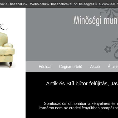
cookie) használunk. Weboldalunk használatával ön beleegyezik a cookie-k 
Kárpitos .org Somlószőlős
Árajánlat Igénylés
Főoldal
Cégismertető
Akció
Árain
Antik és Stíl bútor felújítás, 
Somlószőlősi otthonában a kényelmes és má
immáron nem az eredeti fényükben pompázn