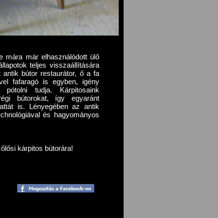
e mára már elhasználódott ülő
llapotok teljes visszaállítására
antik bútor restaurátor, ő a fa
ivel fafaragó is egyben, igény
pótolni tudja. Kárpitosaink
égi bútorokat, így egyaránt
vattát is. Lényegében az antik
technológiával és hagyományos
őlősi kárpitos bútorára!