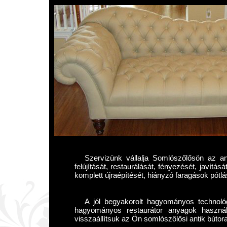
Szervizünk vállalja Somlószőlősön az ant
felújítását, restaurálását, fényezését, javítás
komplett újraépítését, hiányzó faragások pótlá
A jól begyakorolt hagyományos technológ
hagyományos restaurátor anyagok használ
visszaállítsuk az Ön somlószőlősi antik bútora 