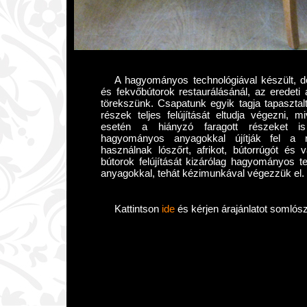
A hagyományos technológiával készült, d
és fekvőbútorok restaurálásánál, az eredeti á
törekszünk. Csapatunk egyik tagja tapasztalt 
részek teljes felújítását eltudja végezni, m
esetén a hiányzó faragott részeket is 
hagyományos anyagokkal újítják fel a r
használnak lószőrt, afrikot, bútorrúgót és 
bútorok felújítását kizárólag hagyományos 
anyagokkal, tehát kézimunkával végezzük el.
Kattintson
ide
és kérjen árajánlatot somlósz