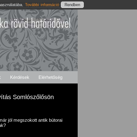
használatába.
További információ
Somlószőlősi Szolgáltatásaink
Elérhetőségeink
k
Kérdések
Elérhetőség
Javítás Somlószőlősön
r jól megszokott antik bútorai
ak?