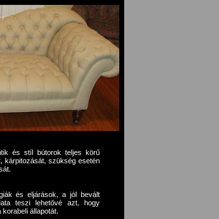
ik és stíl bútorok teljes körű
át, kárpitozását, szükség esetén
sát.
iák és eljárások, a jól bevált
ata teszi lehetővé azt, hogy
korabeli állapotát.