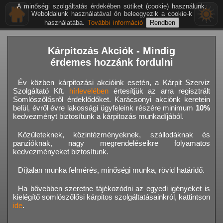
A minőségi szolgáltatás érdekében sütiket (cookie) használunk.
Weboldalunk használatával ön beleegyezik a cookie-k
használatába.
További információ
Kárpitozás Akciók - Mindig
érdemes hozzánk fordulni
Év közben kárpitozási akcióink esetén, a Kárpit Szerviz
Szolgáltató Kft.
hírlevelében
értesítjük az arra regisztrált
Somlószőlősről érdeklődőket. Karácsonyi akciónk keretein
belül, évről évre lakossági ügyfeleink részére minimum
10%
kedvezményt biztosítunk a kárpitozás munkadíjából.
Közületeknek, közintézményeknek, szállodáknak és
panzióknak, nagy megrendeléseikre folyamatos
kedvezményeket biztosítunk.
Díjtalan munka felmérés, minőségi munka, rövid határidő.
Ha bővebben szeretne tájékozódni az egyedi igényeket is
kielégítő somlószőlősi kárpitos szolgáltatásainkról, kattintson
ide
.