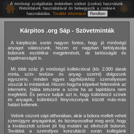
A minőségi szolgáltatás érdekében sütiket (cookie) használunk.
Weboldalunk használatával ön beleegyezik a cookie-k
használatába.
További információ
Kárpitos .org Sáp - Szövetminták
A kárpitozás során nagyon fontos, hogy jó minőségű
anyagot válasszunk, hiszen ez nagyban befolyásolja
bútorunk esztétikai megjelenését, de tartósságát és
rugalmasságát is.
Mi több száz jó minőségű kollekcióval (kb. 2.000 darab
minta, szín- textúra- és anyag- szerint) dolgozunk
egyszerre, minden egyes ügyfelünkhöz személyesen
visszük ki mintáinkat. Hiszen hogyha képeiket feltennénk az
internetre, hiába tetszene a színe ha az tapintásra nem
megfelelő. És persze tudjuk azt is, hogy különböző színek
és anyagok, különböző fényviszonyok között más-más
hatást keltenek.
Velünk viszont sápi otthonában, akár a bútora mellett veheti
szemügyre anyagainkat, és bizonyosodhat meg arról, hogy
a kiválasztott szövet jól fog mutatni az elkészült bútoron.
Továbbá a személyes konzultáció során kollégáink