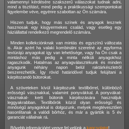
valamennyi kérdésére szakszerű válaszokat tudnak adni,
mind a tisztítást, mind pedig a praktikussági szempontokat
figyelembe véve, egyénre szabottan az Ön számára.
Hiszen tudjuk, hogy más színek és anyagok lesznek
hasznosak egy kisgyermekes család, vagy esetleg egy
háziállattal rendelkező megrendelő számára.
Minden kollekciónknak van mintás és egyszínű változata
is. Akár azért ha valaki kombinálni szeretné az egyforma
textúrájú anyagokat így van lehetősége, vagy ha Ön csak a
mintáshoz más pedig a minta nélküli anyagokhoz
ragaszkodik. Hatalmas az anyagválasztékunk és minden
anyagunk néhány napon belül raktárkészletről
beszerezhetők. Így rövid határidővel tudjuk felújítani a
kárpitozandó bútorokat.
A szöveteken kívül kárpitozunk textilbőrrel, különböző
erősségű vásznakkal, valamint ponyvákkal. A ponyvákat-
vásznakat- kerti bútorok kárpitozására használjuk
leggyakrabban. Textilbőrök közül olyan erősségű és
minőségű anyagokkal is dolgozunk, melyek megtévesztően
hasonlítanak a valódi bőrhöz, és már a gyártók is 5 év
garanciát vállalnak rá.
Bővebb információért vegye fel velünk a
kapcsolatot
!