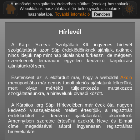
A minőségi szolgáltatás érdekében sütiket (cookie) használunk.
Weboldalunk használatával ön beleegyezik a cookie-k
használatába.
További információ
Hírlevél
A Kárpit Szerviz Szolgáltató Kft. ingyenes hírlevél
szolgáltatását, azon Sápi érdeklődőinknek ajánljuk, akiknek
nincs idejük nap mint nap oldalainkat fürkészni, de mégsem
szeretnének lemaradni egyetlen kedvező kárpitozási
ajánlatunkról sem.
Esetenként az is előfordult már, hogy a weboldal
Akció
menüpontjába már nem is tudott akciós ajánlatunk felkerülni,
mert olyan mértékű túljelentkezés mutatkozott
szolgáltatásunkra, a hírlevelünk olvasói között.
A Kárpitos .org Sápi Hírlevelében már évek óta, nagyon
kedvező visszajelzések mellet értesítjük, a regisztrált
érdeklődőket, a kedvező ajánlatainkról, akcióinkról.
Amennyiben szeretne értesülni ezekről, Neve és E-mail
címe megadásával sápról ingyenesen regisztrálhat
hírlevelünkre.