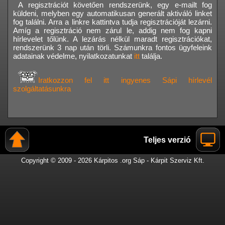
A regisztrációt követően rendszerünk, egy e-mailt fog
küldeni, melyben egy automatikusan generált aktiváló linket
fog találni. Arra a linkre kattintva tudja regisztrációját lezárni.
Amíg a regisztráció nem zárul le, addig nem fog kapni
hírlevelet tőlünk. A lezárás nélkül maradt regisztrációkat,
rendszerünk 3 nap után törli. Számunkra fontos ügyfeleink
adatainak védelme, nyilatkozatunkat
itt
találja.
Iratkozzon fel itt ingyenes Sápi hírlevél
szolgáltatásunkra
Teljes verzió
Copyright © 2009 - 2026 Kárpitos .org Sáp - Kárpit Szerviz Kft.