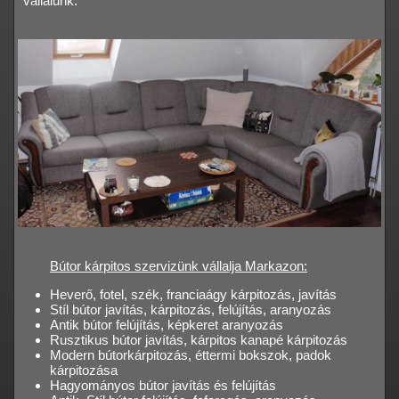
vállalunk.
Bútor kárpitos szervizünk vállalja Markazon:
Heverő, fotel, szék, franciaágy kárpitozás, javítás
Stíl bútor javítás, kárpitozás, felújítás, aranyozás
Antik bútor felújítás, képkeret aranyozás
Rusztikus bútor javítás, kárpitos kanapé kárpitozás
Modern bútorkárpitozás, éttermi bokszok, padok
kárpitozása
Hagyományos bútor javítás és felújítás