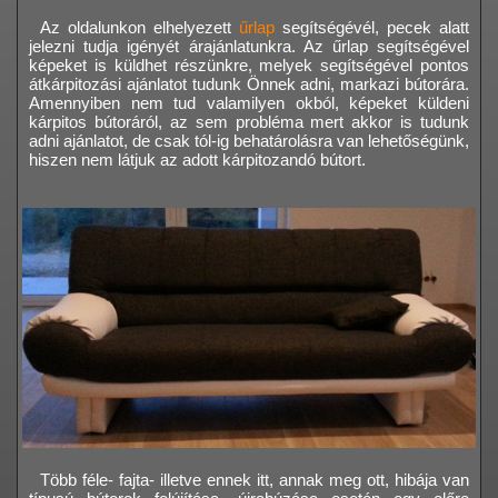
Az oldalunkon elhelyezett
űrlap
segítségévél, pecek alatt
jelezni tudja igényét árajánlatunkra. Az űrlap segítségével
képeket is küldhet részünkre, melyek segítségével pontos
átkárpitozási ajánlatot tudunk Önnek adni, markazi bútorára.
Amennyiben nem tud valamilyen okból, képeket küldeni
kárpitos bútoráról, az sem probléma mert akkor is tudunk
adni ajánlatot, de csak tól-ig behatárolásra van lehetőségünk,
hiszen nem látjuk az adott kárpitozandó bútort.
Több féle- fajta- illetve ennek itt, annak meg ott, hibája van