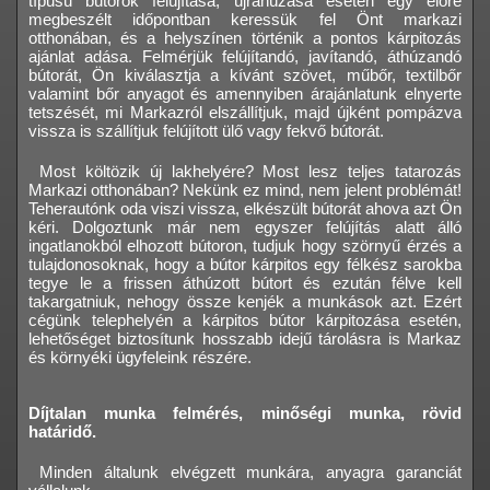
típusú bútorok felújítása, újrahúzása esetén egy előre
megbeszélt időpontban keressük fel Önt markazi
otthonában, és a helyszínen történik a pontos kárpitozás
ajánlat adása. Felmérjük felújítandó, javítandó, áthúzandó
bútorát, Ön kiválasztja a kívánt szövet, műbőr, textilbőr
valamint bőr anyagot és amennyiben árajánlatunk elnyerte
tetszését, mi Markazról elszállítjuk, majd újként pompázva
vissza is szállítjuk felújított ülő vagy fekvő bútorát.
Most költözik új lakhelyére? Most lesz teljes tatarozás
Markazi otthonában? Nekünk ez mind, nem jelent problémát!
Teherautónk oda viszi vissza, elkészült bútorát ahova azt Ön
kéri. Dolgoztunk már nem egyszer felújítás alatt álló
ingatlanokból elhozott bútoron, tudjuk hogy szörnyű érzés a
tulajdonosoknak, hogy a bútor kárpitos egy félkész sarokba
tegye le a frissen áthúzott bútort és ezután félve kell
takargatniuk, nehogy össze kenjék a munkások azt. Ezért
cégünk telephelyén a kárpitos bútor kárpitozása esetén,
lehetőséget biztosítunk hosszabb idejű tárolásra is Markaz
és környéki ügyfeleink részére.
Díjtalan munka felmérés, minőségi munka, rövid
határidő.
Minden általunk elvégzett munkára, anyagra garanciát