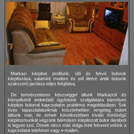
Markazi kárpitos profilunk, ülő és fekvő bútorok
kárpitozása, valamint modern és stíl illetve antik bútorok
szakszerű javítása teljes felújítása.
De természetesen készséggel állunk Markazról és
környékéről érdeklődő ügyfeleink szolgálatára bármilyen
kárpitos bútorral kapcsolatos probléma megoldásában. Sok
éves tapasztalatunknak köszönhetően rengeteg bútort
láttunk már, és ennek következtében kiváló minőségű
kárpitosmunkát végzünk bármilyen kárpitozott bútor darabról
is legyen szó. Önnek nincs más dolga mint felvenni velünk a
kapcsolatot telefonon vagy e-mailen.