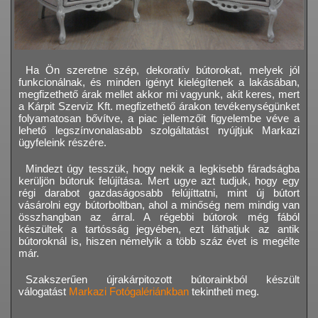
Ha Ön szeretne szép, dekoratív bútorokat, melyek jól
funkcionálnak, és minden igényt kielégítenek a lakásában,
megfizethető árak mellet akkor mi vagyunk, akit keres, mert
a Kárpit Szerviz Kft. megfizethető árakon tevékenységünket
folyamatosan bővítve, a piac jellemzőit figyelembe véve a
lehető legszínvonalasabb szolgáltatást nyújtjuk Markazi
ügyfeleink részére.
Mindezt úgy tesszük, hogy nekik a legkisebb fáradságba
kerüljön bútoruk felújítása. Mert ugye azt tudjuk, hogy egy
régi darabot gazdaságosabb felújíttatni, mint új bútort
vásárolni egy bútorboltban, ahol a minőség nem mindig van
összhangban az árral. A régebbi bútorok még fából
készültek a tartósság jegyében, ezt láthatjuk az antik
bútoroknál is, hiszen némelyik a több száz évet is megélte
már.
Szakszerűen újrakárpitozott bútorainkból készült
válogatást
Markazi Fotógalériánkban
tekintheti meg.