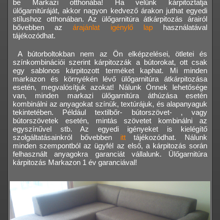
be Markazi otthonába! Ha velünk kárpitoztatja
ülőgarnitúráját, akkor nagyon kedvező árakon juthat egyedi
stílushoz otthonában. Az ülőgarnitúra átkárpitozás árairól
bővebben az
árajánlat igénylő lap
használatával
tájékozódhat.
A bútorboltokban nem az Ön elképzelései, ötletei és
színkombinációi szerint kárpitozzák a bútorokat, ott csak
egy sablonos kárpitozott terméket kaphat. Mi minden
markazon és környékén lévő ülőgarnitúra átkárpitozása
esetén, megvalósítjuk azokat! Nálunk Önnek lehetősége
van, minden markazi ülőgarnitúra áthúzása esetén
kombinálni az anyagokat színük, textúrájuk, és alapanyaguk
tekintetében. Például textilbőr- bútorszövet- , vagy
bútorszövetek esetén, mintás szövetet kombinálni az
egyszínűvel stb. Az egyedi igényeket is kielégítő
szolgáltatásainkról bővebben
itt
tájékozódhat. Nálunk
minden szempontból az ügyfél az első, a kárpitozás során
felhasznált anyagokra garanciát vállalunk. Ülőgarnitúra
kárpitozás Markazon 1 év garanciával!