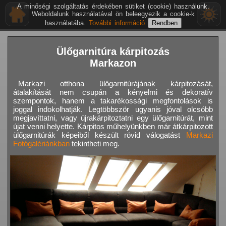
A minőségi szolgáltatás érdekében sütiket (cookie) használunk.
Weboldalunk használatával ön beleegyezik a cookie-k
használatába.
További információ
Ülőgarnitúra kárpitozás
Markazon
Markazi otthona ülőgarnitúrájának kárpitozását,
átalakítását nem csupán a kényelmi és dekoratív
szempontok, hanem a takarékossági megfontolások is
joggal indokolhatják. Legtöbbször ugyanis jóval olcsóbb
megjavíttatni, vagy újrakárpitoztatni egy ülőgarnitúrát, mint
újat venni helyette. Kárpitos műhelyünkben már átkárpitozott
ülőgarnitúrák képeiből készült rövid válogatást
Markazi
Fotógalériánkban
tekintheti meg.