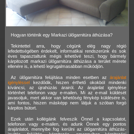
Hogyan történik egy Markazi ülőgarnitúra áthúzása?
Tekintettel arra, hogy cégünk elég nagy régió
lefedettségében érdekelt, informatikai rendszerünk és sok
éves tapasztaltunk mégis lehetővé teszi, hogy bármely
kárpitozott markazi ülőgarnitúra áthúzása a terület mérete
ellenére is, a lehető legrugalmasabban működjön.
Az ülőgarnitúra felújítása minden esetben az
árajánlat
igényléssel
kezdődik, hiszen érthető okokból mindenki
kíváncsi, az újrahúzás árairól. Az árajánlat igénylése
történhet telefonon vagy e-mailen. Mi az e-mail küldését
javasoljuk, mert akkor van lehetőség fénykép küldésére is,
ami fontos, hiszen másképp nem látjuk a szóban forgó
kárpitos bútort.
Ezek után kollégáink felveszik Önnel a kapcsolatot,
telefonon vagy e-mailen, és adunk Önnek egy pontos
árajánlatot, mennyibe fog kerülni az ülőgarnitúra áthúzás-