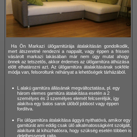
Ha Ön Markazi ülőgarnitúrája átalakításán gondolkodik,
mert átszeretné rendezni a nappalit, vagy éppen a frissen
vásárolt markazi lakásában már nem úgy mutat ahogy
önnek az tetszetős, akkor érdemes az ülőgarnitúra áthúzása
előtt elhatározni azt. Az ülőgarnitúra átalakításának sokféle
módja van, felsoroltunk néhányat a lehetőségek tárházából.
L alakú garnitúra állásának megváltoztatása, pl. egy
három elemes garnitúra átalakítása esetén a 2
személyes és 3 személyes elemét felcseréljük, így
alakítva egy balos sarok ülőből jobbost vagy éppen
fordítva.
Fix ülőgarnitúra átalakítása ággyá nyithatóvá, amikor egy
garnitúrát ami eddig csak ülő alkalmatosságként szolgált,
alakítunk át kihúzhatósra, hogy szükség esetén többen is
delelhessenek rajta.