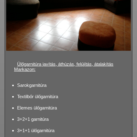
Ülőgarnitúra javítás, áthúzás, felújítás, átalakítás
Markazon:
Sarokgarnitúra
Textilbőr ülőgarnitúra
Elemes ülőgarnitúra
3+2+1 garnitúra
3+1+1 ülőgarnitúra