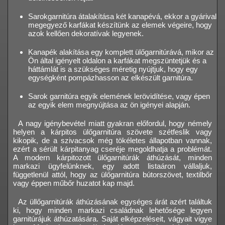
Sarokgarnitúra átalakítása két kanapévá, ekkor a gyárival
megegyező karfákat készítünk az elemek végeire, hogy
azok kellően dekoratívak legyenek.
Kanapék alakítása egy komplett ülőgarnitúrává, mikor az
Ön által igényelt oldalon a karfákat megszüntetjük és a
háttámlát is a szükséges méretig nyújtjuk, hogy egy
egységként pompázhasson az elkészült garnitúra.
Sarok garnitúra egyik elemének lerövidítése, vagy épen
az egyik elem megnyújtása az ön igényei alapján.
A nagy igénybevétel miatt gyakran előfordul, hogy némely
helyen a kárpitos ülőgarnitúra szövete szétfeslik vagy
kikopik, de a szivacsok még tökéletes állapotban vannak,
ezért a sérült kárpitanyag cseréje megoldhatja a problémát.
A modern kárpitozott ülőgarnitúrák áthúzását, minden
markazi ügyfelünknek, egy adott listaáron vállaljuk,
függetlenül attól, hogy az ülőgarnitúra bútorszövet, textilbőr
vagy éppen műbőr huzatot kap majd.
Az üllőgarnitúrák áthúzásának egységes árát azért találtuk
ki, hogy minden markazi családnak lehetősége legyen
garnitúrájuk áthúzatására. Saját elképzeléseit, vágyait vigye